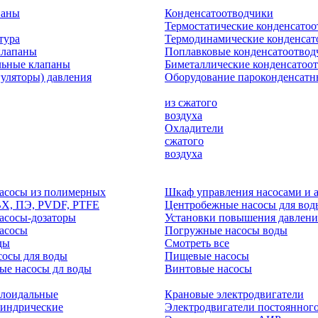
паны
Конденсатоотводчики
Термостатические конденсато
тура
Термодинамические конденсат
клапаны
Поплавковые конденсатоотвод
льные клапаны
Биметаллические конденсатоо
гуляторы) давления
Оборудование пароконденсатн
из сжатого
воздуха
Охладители
сжатого
воздуха
асосы из полимерных
Шкаф управления насосами и 
ВХ, ПЭ, PVDF, PTFE
Центробежные насосы для вод
асосы-дозаторы
Установки повышения давлени
асосы
Погружные насосы воды
ды
Смотреть все
осы для воды
Пищевые насосы
ые насосы дл воды
Винтовые насосы
клоидальные
Крановые электродвигатели
линдрические
Электродвигатели постоянного