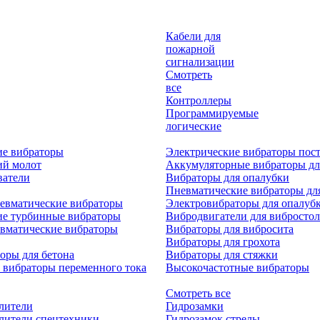
Кабели для
пожарной
сигнализации
Смотреть
все
Контроллеры
Программируемые
логические
ие вибраторы
Электрические вибраторы пост
ий молот
Аккумуляторные вибраторы дл
ватели
Вибраторы для опалубки
Пневматические вибраторы дл
евматические вибраторы
Электровибраторы для опалуб
ие турбинные вибраторы
Вибродвигатели для вибростол
вматические вибраторы
Вибраторы для вибросита
Вибраторы для грохота
оры для бетона
Вибраторы для стяжки
 вибраторы переменного тока
Высокочастотные вибраторы
Смотреть все
лители
Гидрозамки
лители спецтехники
Гидрозамок стрелы