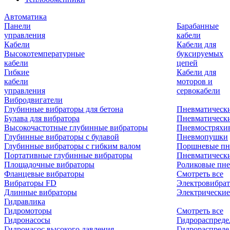
Автоматика
Панели
Барабанные
управления
кабели
Кабели
Кабели для
Высокотемпературные
буксируемых
кабели
цепей
Гибкие
Кабели для
кабели
моторов и
управления
сервокабели
Вибродвигатели
Глубинные вибраторы для бетона
Пневматическ
Булава для вибратора
Пневматическ
Высокочастотные глубинные вибраторы
Пневмостряхи
Глубинные вибраторы с булавой
Пневмопушки
Глубинные вибраторы с гибким валом
Поршневые пн
Портативные глубинные вибраторы
Пневматическ
Площадочные вибраторы
Роликовые пне
Фланцевые вибраторы
Смотреть все
Вибраторы FD
Электровибрат
Длинные вибраторы
Электрические
Гидравлика
Гидромоторы
Смотреть все
Гидронасосы
Гидрораспреде
Гидронасос высокого давления
Гидрораспреде