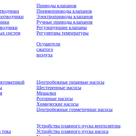
Приводы клапанов
отводчики
Пневмоприводы клапанов
оотводчики
Электроприводы клапанов
чики
Ручные приводы клапанов
тводчики
Регулирующие клапаны
ых систем
Регуляторы температуры
Осушители
сжатого
воздуха
автоматикой
Центробежные пищевые насосы
ы
Шестеренные насосы
я
Мешалки
Роторные насосы
Химические насосы
Центробежные герметичные насосы
Устройства плавного пуска вентилятора
 тока
Устройства плавного пуска насоса