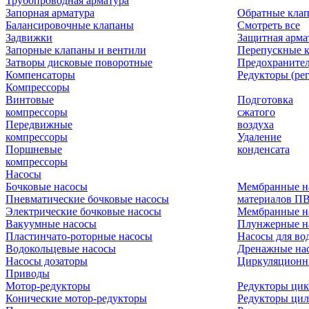
Трубопроводная арматура
Запорная арматура
Обратные кла
Балансировочные клапаны
Смотреть все
Задвижки
Защитная арма
Запорные клапаны и вентили
Перепускные 
Затворы дисковые поворотные
Предохраните
Компенсаторы
Редукторы (ре
Компрессоры
Винтовые
Подготовка
компрессоры
сжатого
Передвижные
воздуха
компрессоры
Удаление
Поршневые
конденсата
компрессоры
Насосы
Бочковые насосы
Мембранные н
Пневматические бочковые насосы
материалов П
Электрические бочковые насосы
Мембранные н
Вакуумные насосы
Плунжерные н
Пластинчато-роторные насосы
Насосы для во
Водокольцевые насосы
Дренажные нас
Насосы дозаторы
Циркуляционн
Приводы
Мотор-редукторы
Редукторы ци
Конические мотор-редукторы
Редукторы ци