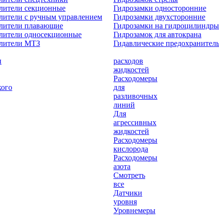
лители секционные
Гидрозамки односторонние
лители с ручным управлением
Гидрозамки двухсторонние
елители плавающие
Гидрозамки на гидроцилиндры
лители односекционные
Гидрозамок для автокрана
елители МТЗ
Гидавлические предохранител
ы
расходов
жидкостей
Расходомеры
кого
для
разливочных
линий
Для
агрессивных
жидкостей
Расходомеры
кислорода
Расходомеры
азота
Смотреть
все
Датчики
уровня
Уровнемеры