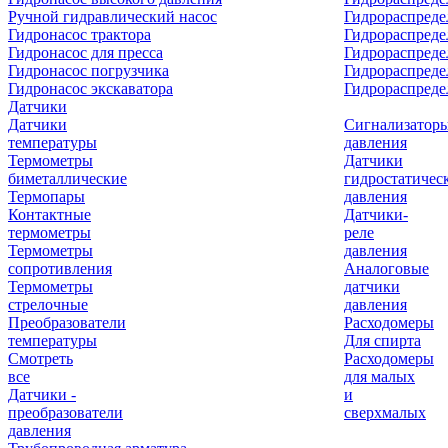
Ручной гидравлический насос
Гидрораспреде
Гидронасос трактора
Гидрораспреде
Гидронасос для пресса
Гидрораспред
Гидронасос погрузчика
Гидрораспреде
Гидронасос экскаватора
Гидрораспред
Датчики
Датчики
Сигнализатор
температуры
давления
Термометры
Датчики
биметаллические
гидростатичес
Термопары
давления
Контактные
Датчики-
термометры
реле
Термометры
давления
сопротивления
Аналоговые
Термометры
датчики
стрелочные
давления
Преобразователи
Расходомеры
температуры
Для спирта
Смотреть
Расходомеры
все
для малых
Датчики -
и
преобразователи
сверхмалых
давления