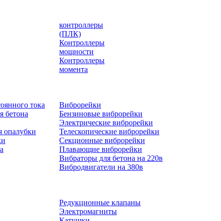
контроллеры
(ПЛК)
Контроллеры
мощности
Контроллеры
момента
оянного тока
Виброрейки
я бетона
Бензиновые виброрейки
Электрические виброрейки
я опалубки
Телескопические виброрейки
ки
Секционные виброрейки
а
Плавающие виброрейки
Вибраторы для бетона на 220в
Вибродвигатели на 380в
Редукционные клапаны
Электромагниты
Катушки