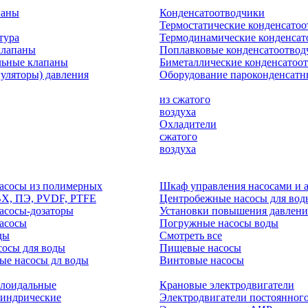
паны
Конденсатоотводчики
Термостатические конденсато
тура
Термодинамические конденсат
клапаны
Поплавковые конденсатоотвод
льные клапаны
Биметаллические конденсатоо
гуляторы) давления
Оборудование пароконденсатн
из сжатого
воздуха
Охладители
сжатого
воздуха
асосы из полимерных
Шкаф управления насосами и 
ВХ, ПЭ, PVDF, PTFE
Центробежные насосы для вод
асосы-дозаторы
Установки повышения давлени
асосы
Погружные насосы воды
ды
Смотреть все
осы для воды
Пищевые насосы
ые насосы дл воды
Винтовые насосы
клоидальные
Крановые электродвигатели
линдрические
Электродвигатели постоянного