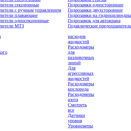
лители секционные
Гидрозамки односторонние
лители с ручным управлением
Гидрозамки двухсторонние
елители плавающие
Гидрозамки на гидроцилиндры
лители односекционные
Гидрозамок для автокрана
елители МТЗ
Гидавлические предохранител
ы
расходов
жидкостей
Расходомеры
кого
для
разливочных
линий
Для
агрессивных
жидкостей
Расходомеры
кислорода
Расходомеры
азота
Смотреть
все
Датчики
уровня
Уровнемеры