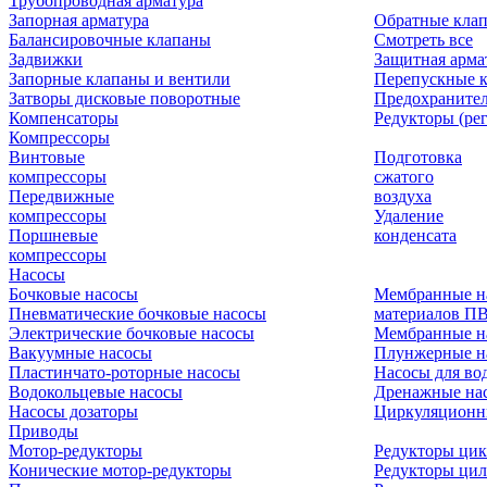
Трубопроводная арматура
Запорная арматура
Обратные кла
Балансировочные клапаны
Смотреть все
Задвижки
Защитная арма
Запорные клапаны и вентили
Перепускные 
Затворы дисковые поворотные
Предохраните
Компенсаторы
Редукторы (ре
Компрессоры
Винтовые
Подготовка
компрессоры
сжатого
Передвижные
воздуха
компрессоры
Удаление
Поршневые
конденсата
компрессоры
Насосы
Бочковые насосы
Мембранные н
Пневматические бочковые насосы
материалов П
Электрические бочковые насосы
Мембранные н
Вакуумные насосы
Плунжерные н
Пластинчато-роторные насосы
Насосы для во
Водокольцевые насосы
Дренажные нас
Насосы дозаторы
Циркуляционн
Приводы
Мотор-редукторы
Редукторы ци
Конические мотор-редукторы
Редукторы ци