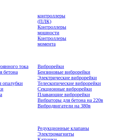
контроллеры
(ПЛК)
Контроллеры
мощности
Контроллеры
момента
оянного тока
Виброрейки
я бетона
Бензиновые виброрейки
Электрические виброрейки
я опалубки
Телескопические виброрейки
ки
Секционные виброрейки
а
Плавающие виброрейки
Вибраторы для бетона на 220в
Вибродвигатели на 380в
Редукционные клапаны
Электромагниты
Катушки