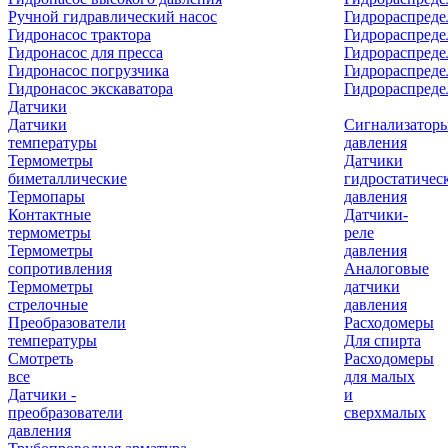
Ручной гидравлический насос
Гидрораспреде
Гидронасос трактора
Гидрораспреде
Гидронасос для пресса
Гидрораспред
Гидронасос погрузчика
Гидрораспреде
Гидронасос экскаватора
Гидрораспред
Датчики
Датчики
Сигнализатор
температуры
давления
Термометры
Датчики
биметаллические
гидростатичес
Термопары
давления
Контактные
Датчики-
термометры
реле
Термометры
давления
сопротивления
Аналоговые
Термометры
датчики
стрелочные
давления
Преобразователи
Расходомеры
температуры
Для спирта
Смотреть
Расходомеры
все
для малых
Датчики -
и
преобразователи
сверхмалых
давления