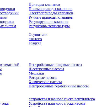
Приводы клапанов
отводчики
Пневмоприводы клапанов
оотводчики
Электроприводы клапанов
чики
Ручные приводы клапанов
тводчики
Регулирующие клапаны
ых систем
Регуляторы температуры
Осушители
сжатого
воздуха
автоматикой
Центробежные пищевые насосы
ы
Шестеренные насосы
я
Мешалки
Роторные насосы
Химические насосы
Центробежные герметичные насосы
Устройства плавного пуска вентилятора
 тока
Устройства плавного пуска насоса