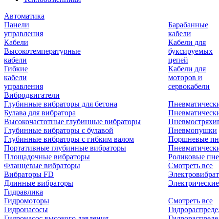
Автоматика
Панели
Барабанные
управления
кабели
Кабели
Кабели для
Высокотемпературные
буксируемых
кабели
цепей
Гибкие
Кабели для
кабели
моторов и
управления
сервокабели
Вибродвигатели
Глубинные вибраторы для бетона
Пневматическ
Булава для вибратора
Пневматическ
Высокочастотные глубинные вибраторы
Пневмостряхи
Глубинные вибраторы с булавой
Пневмопушки
Глубинные вибраторы с гибким валом
Поршневые пн
Портативные глубинные вибраторы
Пневматическ
Площадочные вибраторы
Роликовые пне
Фланцевые вибраторы
Смотреть все
Вибраторы FD
Электровибрат
Длинные вибраторы
Электрические
Гидравлика
Гидромоторы
Смотреть все
Гидронасосы
Гидрораспреде
Гидронасос высокого давления
Гидрораспреде