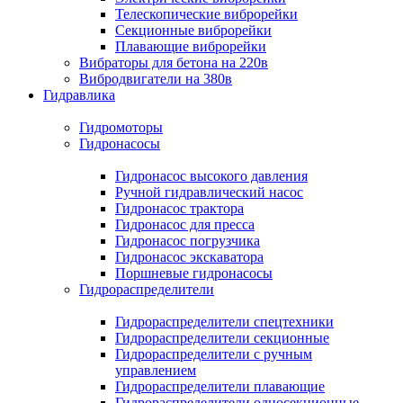
Телескопические виброрейки
Секционные виброрейки
Плавающие виброрейки
Вибраторы для бетона на 220в
Вибродвигатели на 380в
Гидравлика
Гидромоторы
Гидронасосы
Гидронасос высокого давления
Ручной гидравлический насос
Гидронасос трактора
Гидронасос для пресса
Гидронасос погрузчика
Гидронасос экскаватора
Поршневые гидронасосы
Гидрораспределители
Гидрораспределители спецтехники
Гидрораспределители секционные
Гидрораспределители с ручным
управлением
Гидрораспределители плавающие
Гидрораспределители односекционные