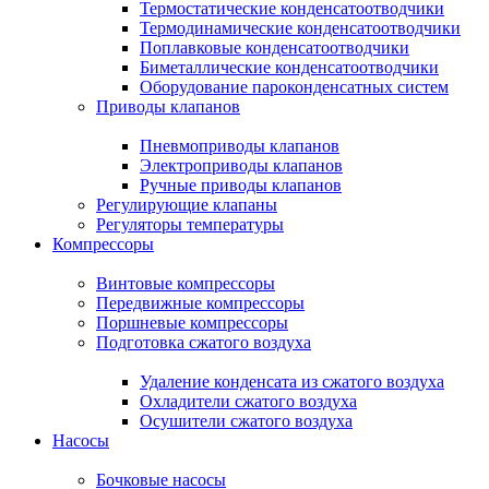
Термостатические конденсатоотводчики
Термодинамические конденсатоотводчики
Поплавковые конденсатоотводчики
Биметаллические конденсатоотводчики
Оборудование пароконденсатных систем
Приводы клапанов
Пневмоприводы клапанов
Электроприводы клапанов
Ручные приводы клапанов
Регулирующие клапаны
Регуляторы температуры
Компрессоры
Винтовые компрессоры
Передвижные компрессоры
Поршневые компрессоры
Подготовка сжатого воздуха
Удаление конденсата из сжатого воздуха
Охладители сжатого воздуха
Осушители сжатого воздуха
Насосы
Бочковые насосы