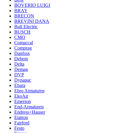
BOVERIO LUIGI
BRAY
BRECON
BREVINI DANA
Bull Electric
BUSCH
CMO
Comaccal
Comprag
Danfoss
Debem
Delta
Demag
DVP
Dynapac
Ebara
Ebro Armaturen
EkoAir
Emerson
End-Armaturen
Endress+Hauser
Etatron
Fairford
Festo