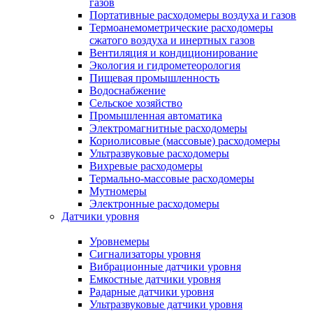
газов
Портативные расходомеры воздуха и газов
Термоанемометрические расходомеры
сжатого воздуха и инертных газов
Вентиляция и кондиционирование
Экология и гидрометеорология
Пищевая промышленность
Водоснабжение
Сельское хозяйство
Промышленная автоматика
Электромагнитные расходомеры
Кориолисовые (массовые) расходомеры
Ультразвуковые расходомеры
Вихревые расходомеры
Термально-массовые расходомеры
Мутномеры
Электронные расходомеры
Датчики уровня
Уровнемеры
Сигнализаторы уровня
Вибрационные датчики уровня
Емкостные датчики уровня
Радарные датчики уровня
Ультразвуковые датчики уровня