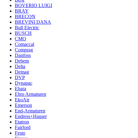
BOVERIO LUIGI
BRAY
BRECON
BREVINI DANA
Bull Electric
BUSCH
CMO
Comaccal
Comprag
Danfoss
Debem
Delta
Demag
DVP
Dynapac
Ebara
Ebro Armaturen
EkoAir
Emerson
End-Armaturen
Endress+Hauser
Etatron
Fairford
Festo