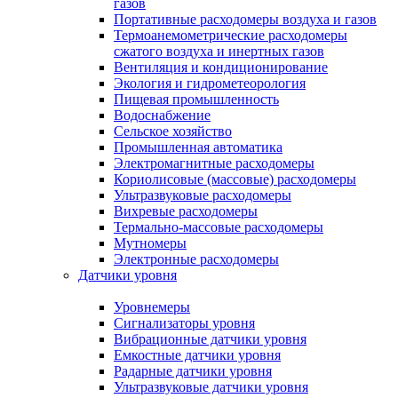
газов
Портативные расходомеры воздуха и газов
Термоанемометрические расходомеры
сжатого воздуха и инертных газов
Вентиляция и кондиционирование
Экология и гидрометеорология
Пищевая промышленность
Водоснабжение
Сельское хозяйство
Промышленная автоматика
Электромагнитные расходомеры
Кориолисовые (массовые) расходомеры
Ультразвуковые расходомеры
Вихревые расходомеры
Термально-массовые расходомеры
Мутномеры
Электронные расходомеры
Датчики уровня
Уровнемеры
Сигнализаторы уровня
Вибрационные датчики уровня
Емкостные датчики уровня
Радарные датчики уровня
Ультразвуковые датчики уровня