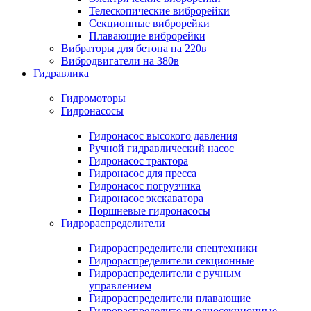
Телескопические виброрейки
Секционные виброрейки
Плавающие виброрейки
Вибраторы для бетона на 220в
Вибродвигатели на 380в
Гидравлика
Гидромоторы
Гидронасосы
Гидронасос высокого давления
Ручной гидравлический насос
Гидронасос трактора
Гидронасос для пресса
Гидронасос погрузчика
Гидронасос экскаватора
Поршневые гидронасосы
Гидрораспределители
Гидрораспределители спецтехники
Гидрораспределители секционные
Гидрораспределители с ручным
управлением
Гидрораспределители плавающие
Гидрораспределители односекционные