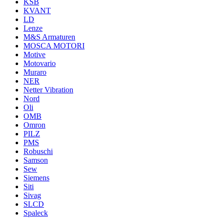
KSB
KVANT
LD
Lenze
M&S Armaturen
MOSCA MOTORI
Motive
Motovario
Muraro
NER
Netter Vibration
Nord
Oli
OMB
Omron
PILZ
PMS
Robuschi
Samson
Sew
Siemens
Siti
Sivag
SLCD
Spaleck