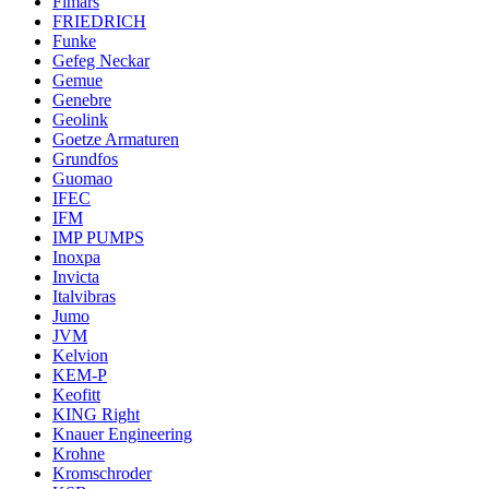
Fimars
FRIEDRICH
Funke
Gefeg Neckar
Gemue
Genebre
Geolink
Goetze Armaturen
Grundfos
Guomao
IFEC
IFM
IMP PUMPS
Inoxpa
Invicta
Italvibras
Jumo
JVM
Kelvion
KEM-P
Keofitt
KING Right
Knauer Engineering
Krohne
Kromschroder