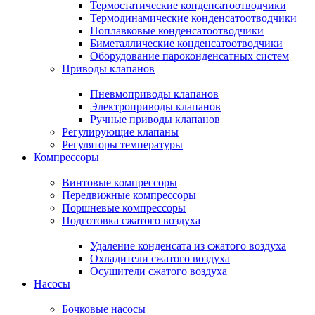
Термостатические конденсатоотводчики
Термодинамические конденсатоотводчики
Поплавковые конденсатоотводчики
Биметаллические конденсатоотводчики
Оборудование пароконденсатных систем
Приводы клапанов
Пневмоприводы клапанов
Электроприводы клапанов
Ручные приводы клапанов
Регулирующие клапаны
Регуляторы температуры
Компрессоры
Винтовые компрессоры
Передвижные компрессоры
Поршневые компрессоры
Подготовка сжатого воздуха
Удаление конденсата из сжатого воздуха
Охладители сжатого воздуха
Осушители сжатого воздуха
Насосы
Бочковые насосы