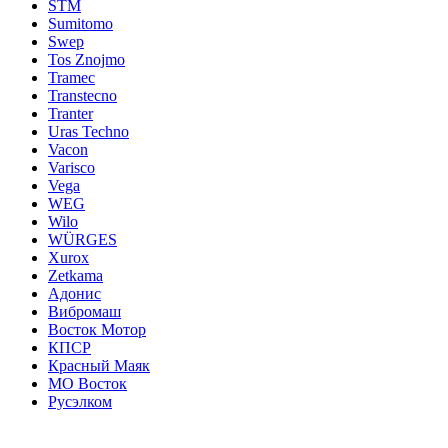
STM
Sumitomo
Swep
Tos Znojmo
Tramec
Transtecno
Tranter
Uras Techno
Vacon
Varisco
Vega
WEG
Wilo
WÜRGES
Xurox
Zetkama
Адонис
Вибромаш
Восток Мотор
КПСР
Красный Маяк
МО Восток
Русэлком