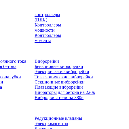
контроллеры
(ПЛК)
Контроллеры
мощности
Контроллеры
момента
оянного тока
Виброрейки
я бетона
Бензиновые виброрейки
Электрические виброрейки
я опалубки
Телескопические виброрейки
ки
Секционные виброрейки
а
Плавающие виброрейки
Вибраторы для бетона на 220в
Вибродвигатели на 380в
Редукционные клапаны
Электромагниты
Катушки