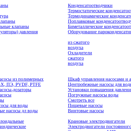
паны
Конденсатоотводчики
Термостатические конденсато
тура
Термодинамические конденсат
клапаны
Поплавковые конденсатоотвод
льные клапаны
Биметаллические конденсатоо
гуляторы) давления
Оборудование пароконденсатн
из сжатого
воздуха
Охладители
сжатого
воздуха
асосы из полимерных
Шкаф управления насосами и 
ВХ, ПЭ, PVDF, PTFE
Центробежные насосы для вод
асосы-дозаторы
Установки повышения давлени
асосы
Погружные насосы воды
ды
Смотреть все
осы для воды
Пищевые насосы
ые насосы дл воды
Винтовые насосы
клоидальные
Крановые электродвигатели
линдрические
Электродвигатели постоянного