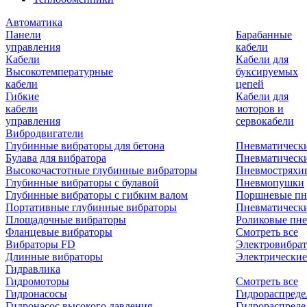
Автоматика
Панели
Барабанные
управления
кабели
Кабели
Кабели для
Высокотемпературные
буксируемых
кабели
цепей
Гибкие
Кабели для
кабели
моторов и
управления
сервокабели
Вибродвигатели
Глубинные вибраторы для бетона
Пневматическ
Булава для вибратора
Пневматическ
Высокочастотные глубинные вибраторы
Пневмостряхи
Глубинные вибраторы с булавой
Пневмопушки
Глубинные вибраторы с гибким валом
Поршневые пн
Портативные глубинные вибраторы
Пневматическ
Площадочные вибраторы
Роликовые пне
Фланцевые вибраторы
Смотреть все
Вибраторы FD
Электровибрат
Длинные вибраторы
Электрические
Гидравлика
Гидромоторы
Смотреть все
Гидронасосы
Гидрораспреде
Гидронасос высокого давления
Гидрораспреде