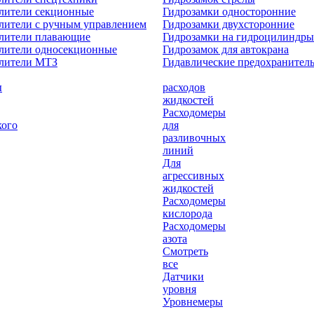
лители секционные
Гидрозамки односторонние
лители с ручным управлением
Гидрозамки двухсторонние
елители плавающие
Гидрозамки на гидроцилиндры
лители односекционные
Гидрозамок для автокрана
елители МТЗ
Гидавлические предохранител
ы
расходов
жидкостей
Расходомеры
кого
для
разливочных
линий
Для
агрессивных
жидкостей
Расходомеры
кислорода
Расходомеры
азота
Смотреть
все
Датчики
уровня
Уровнемеры