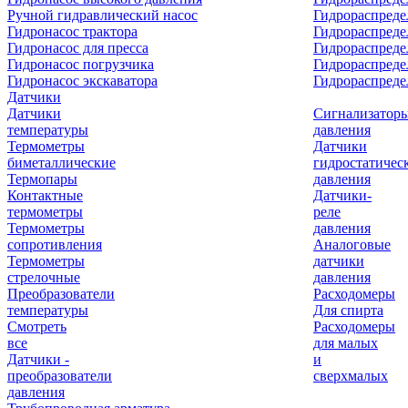
Ручной гидравлический насос
Гидрораспреде
Гидронасос трактора
Гидрораспреде
Гидронасос для пресса
Гидрораспред
Гидронасос погрузчика
Гидрораспреде
Гидронасос экскаватора
Гидрораспред
Датчики
Датчики
Сигнализатор
температуры
давления
Термометры
Датчики
биметаллические
гидростатичес
Термопары
давления
Контактные
Датчики-
термометры
реле
Термометры
давления
сопротивления
Аналоговые
Термометры
датчики
стрелочные
давления
Преобразователи
Расходомеры
температуры
Для спирта
Смотреть
Расходомеры
все
для малых
Датчики -
и
преобразователи
сверхмалых
давления