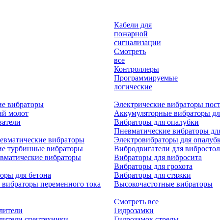
Кабели для
пожарной
сигнализации
Смотреть
все
Контроллеры
Программируемые
логические
ие вибраторы
Электрические вибраторы пост
ий молот
Аккумуляторные вибраторы дл
ватели
Вибраторы для опалубки
Пневматические вибраторы дл
евматические вибраторы
Электровибраторы для опалуб
ие турбинные вибраторы
Вибродвигатели для вибростол
вматические вибраторы
Вибраторы для вибросита
Вибраторы для грохота
оры для бетона
Вибраторы для стяжки
 вибраторы переменного тока
Высокочастотные вибраторы
Смотреть все
лители
Гидрозамки
лители спецтехники
Гидрозамок стрелы