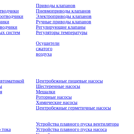
Приводы клапанов
отводчики
Пневмоприводы клапанов
оотводчики
Электроприводы клапанов
чики
Ручные приводы клапанов
тводчики
Регулирующие клапаны
ых систем
Регуляторы температуры
Осушители
сжатого
воздуха
автоматикой
Центробежные пищевые насосы
ы
Шестеренные насосы
я
Мешалки
Роторные насосы
Химические насосы
Центробежные герметичные насосы
Устройства плавного пуска вентилятора
 тока
Устройства плавного пуска насоса