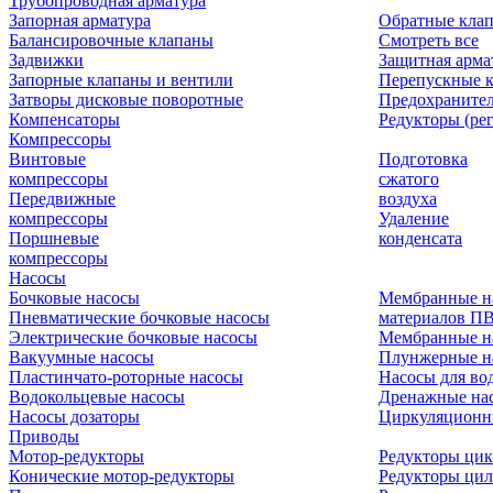
Трубопроводная арматура
Запорная арматура
Обратные кла
Балансировочные клапаны
Смотреть все
Задвижки
Защитная арма
Запорные клапаны и вентили
Перепускные 
Затворы дисковые поворотные
Предохраните
Компенсаторы
Редукторы (ре
Компрессоры
Винтовые
Подготовка
компрессоры
сжатого
Передвижные
воздуха
компрессоры
Удаление
Поршневые
конденсата
компрессоры
Насосы
Бочковые насосы
Мембранные н
Пневматические бочковые насосы
материалов П
Электрические бочковые насосы
Мембранные н
Вакуумные насосы
Плунжерные н
Пластинчато-роторные насосы
Насосы для во
Водокольцевые насосы
Дренажные нас
Насосы дозаторы
Циркуляционн
Приводы
Мотор-редукторы
Редукторы ци
Конические мотор-редукторы
Редукторы ци