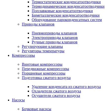
Термостатические конденсатоотводчики
Термодинамические конденсатоотводчики
Поплавковые конденсатоотводчики
Биметаллические конденсатоотводчики
Оборудование пароконденсатных систем
Приводы клапанов
Пневмоприводы клапанов
Электроприводы клапанов
Ручные приводы клапанов
Регулирующие клапаны
Регуляторы температуры
Компрессоры
Винтовые компрессоры
Передвижные компрессоры
Поршневые компрессоры
Подготовка сжатого воздуха
Удаление конденсата из сжатого воздуха
Охладители сжатого воздуха
Осушители сжатого воздуха
Насосы
Бочковые насосы