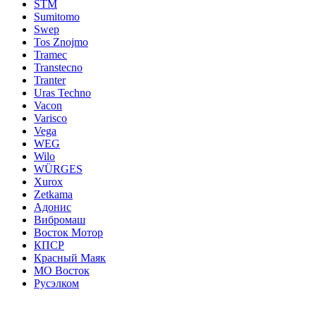
STM
Sumitomo
Swep
Tos Znojmo
Tramec
Transtecno
Tranter
Uras Techno
Vacon
Varisco
Vega
WEG
Wilo
WÜRGES
Xurox
Zetkama
Адонис
Вибромаш
Восток Мотор
КПСР
Красный Маяк
МО Восток
Русэлком