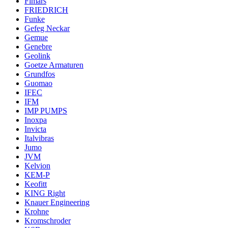
Fimars
FRIEDRICH
Funke
Gefeg Neckar
Gemue
Genebre
Geolink
Goetze Armaturen
Grundfos
Guomao
IFEC
IFM
IMP PUMPS
Inoxpa
Invicta
Italvibras
Jumo
JVM
Kelvion
KEM-P
Keofitt
KING Right
Knauer Engineering
Krohne
Kromschroder