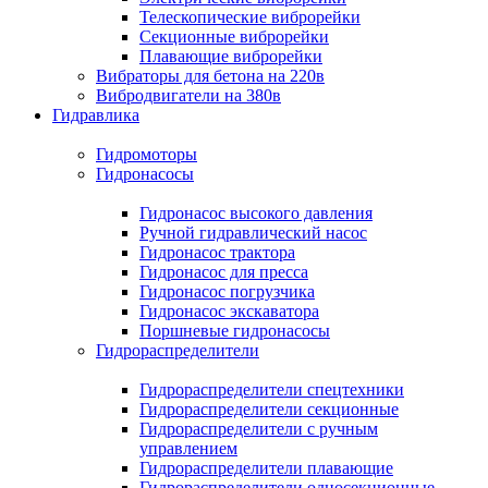
Телескопические виброрейки
Секционные виброрейки
Плавающие виброрейки
Вибраторы для бетона на 220в
Вибродвигатели на 380в
Гидравлика
Гидромоторы
Гидронасосы
Гидронасос высокого давления
Ручной гидравлический насос
Гидронасос трактора
Гидронасос для пресса
Гидронасос погрузчика
Гидронасос экскаватора
Поршневые гидронасосы
Гидрораспределители
Гидрораспределители спецтехники
Гидрораспределители секционные
Гидрораспределители с ручным
управлением
Гидрораспределители плавающие
Гидрораспределители односекционные