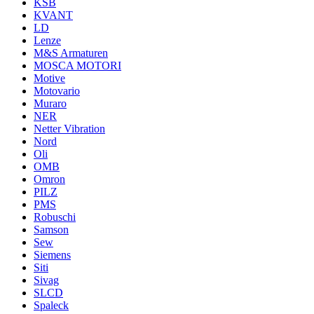
KSB
KVANT
LD
Lenze
M&S Armaturen
MOSCA MOTORI
Motive
Motovario
Muraro
NER
Netter Vibration
Nord
Oli
OMB
Omron
PILZ
PMS
Robuschi
Samson
Sew
Siemens
Siti
Sivag
SLCD
Spaleck