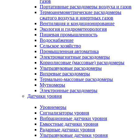
газов
Портативные расходомеры воздуха и газов
Термоанемометрические расходомеры
сжатого воздуха и инертных газов
Вентиляция и кондиционирование
Экология и гидрометеорология
Пищевая промышленность
Водоснабжение
Сельское хозяйство
Промышленная автоматика
Электромагнитные расходомеры
Кориолисовые (массовые) расходомеры
Ультразвуковые расходомеры
Вихревые расходомеры
Термально-массовые расходомеры
Мутномеры
Электронные расходомеры
Датчики уровня
Уровнемеры
Сигнализаторы уровня
Вибрационные датчики уровня
Емкостные датчики уровня
Радарные датчики уровня
Ультразвуковые датчики уровня