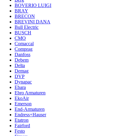
BOVERIO LUIGI
BRAY
BRECON
BREVINI DANA
Bull Electric
BUSCH
CMO
Comaccal
Comprag
Danfoss
Debem
Delta
Demag
DVP
Dynapac
Ebara
Ebro Armaturen
EkoAir
Emerson
End-Armaturen
Endress+Hauser
Etatron
Fairford
Festo