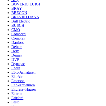
BOVERIO LUIGI
BRAY
BRECON
BREVINI DANA
Bull Electric
BUSCH
CMO
Comaccal
Comprag
Danfoss
Debem
Delta
Demag
DVP
Dynapac
Ebara
Ebro Armaturen
EkoAir
Emerson
End-Armaturen
Endress+Hauser
Etatron
Fairford
Festo