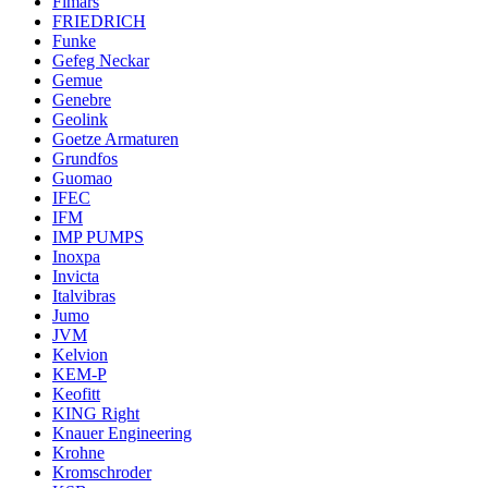
Fimars
FRIEDRICH
Funke
Gefeg Neckar
Gemue
Genebre
Geolink
Goetze Armaturen
Grundfos
Guomao
IFEC
IFM
IMP PUMPS
Inoxpa
Invicta
Italvibras
Jumo
JVM
Kelvion
KEM-P
Keofitt
KING Right
Knauer Engineering
Krohne
Kromschroder