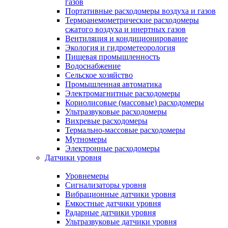
газов
Портативные расходомеры воздуха и газов
Термоанемометрические расходомеры
сжатого воздуха и инертных газов
Вентиляция и кондиционирование
Экология и гидрометеорология
Пищевая промышленность
Водоснабжение
Сельское хозяйство
Промышленная автоматика
Электромагнитные расходомеры
Кориолисовые (массовые) расходомеры
Ультразвуковые расходомеры
Вихревые расходомеры
Термально-массовые расходомеры
Мутномеры
Электронные расходомеры
Датчики уровня
Уровнемеры
Сигнализаторы уровня
Вибрационные датчики уровня
Емкостные датчики уровня
Радарные датчики уровня
Ультразвуковые датчики уровня