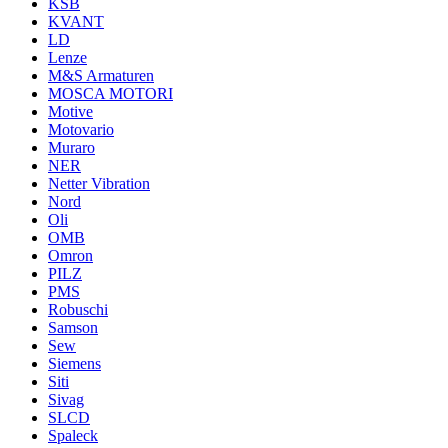
KSB
KVANT
LD
Lenze
M&S Armaturen
MOSCA MOTORI
Motive
Motovario
Muraro
NER
Netter Vibration
Nord
Oli
OMB
Omron
PILZ
PMS
Robuschi
Samson
Sew
Siemens
Siti
Sivag
SLCD
Spaleck