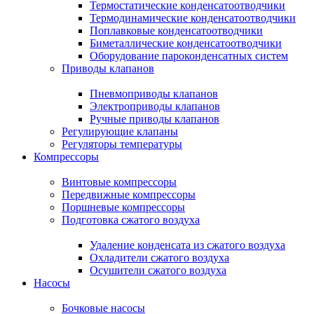
Термостатические конденсатоотводчики
Термодинамические конденсатоотводчики
Поплавковые конденсатоотводчики
Биметаллические конденсатоотводчики
Оборудование пароконденсатных систем
Приводы клапанов
Пневмоприводы клапанов
Электроприводы клапанов
Ручные приводы клапанов
Регулирующие клапаны
Регуляторы температуры
Компрессоры
Винтовые компрессоры
Передвижные компрессоры
Поршневые компрессоры
Подготовка сжатого воздуха
Удаление конденсата из сжатого воздуха
Охладители сжатого воздуха
Осушители сжатого воздуха
Насосы
Бочковые насосы