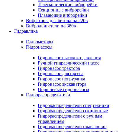
Телескопические виброрейки
Секционные виброрейки
Плавающие виброрейки
Вибраторы для бетона на 220в
Вибродвигатели на 380в
Гидравлика
Гидромоторы
Гидронасосы
Гидронасос высокого давления
Ручной гидравлический насос
Гидронасос трактора
Гидронасос для пресса
Гидронасос погрузчика
Гидронасос экскаватора
Поршневые гидронасосы
Гидрораспределители
Гидрораспределители спецтехники
Гидрораспределители секционные
Гидрораспределители с ручным
управлением
Гидрораспределители плавающие
Гидрораспределители односекционные