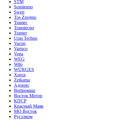
STM
Sumitomo
Swep
Tos Znojmo
Tramec
Transtecno
Tranter
Uras Techno
Vacon
Varisco
Vega
WEG
Wilo
WÜRGES
Xurox
Zetkama
Адонис
Вибромаш
Восток Мотор
КПСР
Красный Маяк
МО Восток
Русэлком