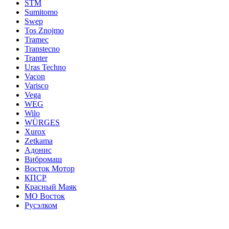
STM
Sumitomo
Swep
Tos Znojmo
Tramec
Transtecno
Tranter
Uras Techno
Vacon
Varisco
Vega
WEG
Wilo
WÜRGES
Xurox
Zetkama
Адонис
Вибромаш
Восток Мотор
КПСР
Красный Маяк
МО Восток
Русэлком