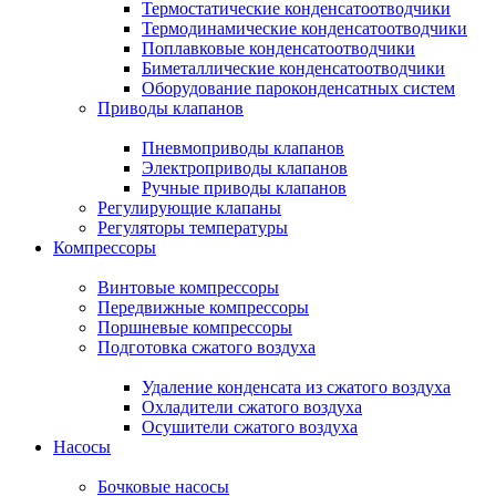
Термостатические конденсатоотводчики
Термодинамические конденсатоотводчики
Поплавковые конденсатоотводчики
Биметаллические конденсатоотводчики
Оборудование пароконденсатных систем
Приводы клапанов
Пневмоприводы клапанов
Электроприводы клапанов
Ручные приводы клапанов
Регулирующие клапаны
Регуляторы температуры
Компрессоры
Винтовые компрессоры
Передвижные компрессоры
Поршневые компрессоры
Подготовка сжатого воздуха
Удаление конденсата из сжатого воздуха
Охладители сжатого воздуха
Осушители сжатого воздуха
Насосы
Бочковые насосы