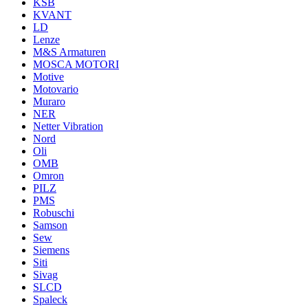
KSB
KVANT
LD
Lenze
M&S Armaturen
MOSCA MOTORI
Motive
Motovario
Muraro
NER
Netter Vibration
Nord
Oli
OMB
Omron
PILZ
PMS
Robuschi
Samson
Sew
Siemens
Siti
Sivag
SLCD
Spaleck