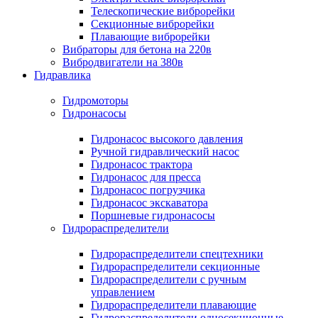
Телескопические виброрейки
Секционные виброрейки
Плавающие виброрейки
Вибраторы для бетона на 220в
Вибродвигатели на 380в
Гидравлика
Гидромоторы
Гидронасосы
Гидронасос высокого давления
Ручной гидравлический насос
Гидронасос трактора
Гидронасос для пресса
Гидронасос погрузчика
Гидронасос экскаватора
Поршневые гидронасосы
Гидрораспределители
Гидрораспределители спецтехники
Гидрораспределители секционные
Гидрораспределители с ручным
управлением
Гидрораспределители плавающие
Гидрораспределители односекционные