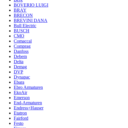
BOVERIO LUIGI
BRAY
BRECON
BREVINI DANA
Bull Electric
BUSCH
CMO
Comaccal
Comprag
Danfoss
Debem
Delta
Demag
DVP
Dynapac
Ebara
Ebro Armaturen
EkoAir
Emerson
End-Armaturen
Endress+Hauser
Etatron
Fairford
Festo