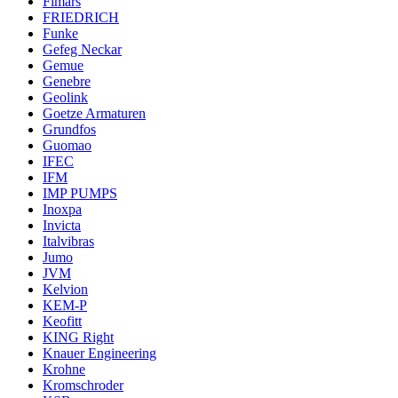
Fimars
FRIEDRICH
Funke
Gefeg Neckar
Gemue
Genebre
Geolink
Goetze Armaturen
Grundfos
Guomao
IFEC
IFM
IMP PUMPS
Inoxpa
Invicta
Italvibras
Jumo
JVM
Kelvion
KEM-P
Keofitt
KING Right
Knauer Engineering
Krohne
Kromschroder