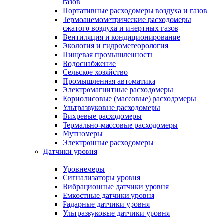
газов
Портативные расходомеры воздуха и газов
Термоанемометрические расходомеры
сжатого воздуха и инертных газов
Вентиляция и кондиционирование
Экология и гидрометеорология
Пищевая промышленность
Водоснабжение
Сельское хозяйство
Промышленная автоматика
Электромагнитные расходомеры
Кориолисовые (массовые) расходомеры
Ультразвуковые расходомеры
Вихревые расходомеры
Термально-массовые расходомеры
Мутномеры
Электронные расходомеры
Датчики уровня
Уровнемеры
Сигнализаторы уровня
Вибрационные датчики уровня
Емкостные датчики уровня
Радарные датчики уровня
Ультразвуковые датчики уровня