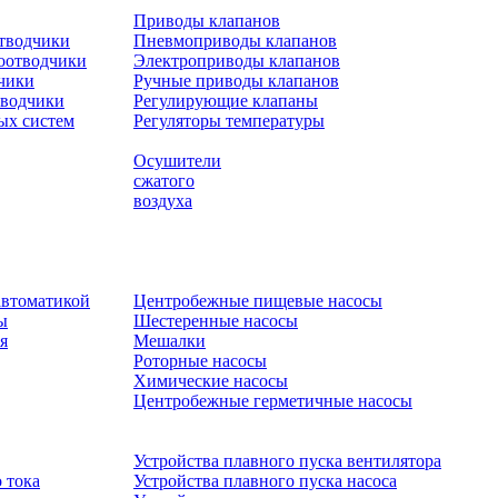
Приводы клапанов
отводчики
Пневмоприводы клапанов
оотводчики
Электроприводы клапанов
чики
Ручные приводы клапанов
тводчики
Регулирующие клапаны
ых систем
Регуляторы температуры
Осушители
сжатого
воздуха
автоматикой
Центробежные пищевые насосы
ы
Шестеренные насосы
я
Мешалки
Роторные насосы
Химические насосы
Центробежные герметичные насосы
Устройства плавного пуска вентилятора
 тока
Устройства плавного пуска насоса