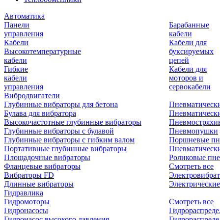
Автоматика
Панели
Барабанные
управления
кабели
Кабели
Кабели для
Высокотемпературные
буксируемых
кабели
цепей
Гибкие
Кабели для
кабели
моторов и
управления
сервокабели
Вибродвигатели
Глубинные вибраторы для бетона
Пневматическ
Булава для вибратора
Пневматическ
Высокочастотные глубинные вибраторы
Пневмостряхи
Глубинные вибраторы с булавой
Пневмопушки
Глубинные вибраторы с гибким валом
Поршневые пн
Портативные глубинные вибраторы
Пневматическ
Площадочные вибраторы
Роликовые пне
Фланцевые вибраторы
Смотреть все
Вибраторы FD
Электровибрат
Длинные вибраторы
Электрические
Гидравлика
Гидромоторы
Смотреть все
Гидронасосы
Гидрораспреде
Гидронасос высокого давления
Гидрораспреде