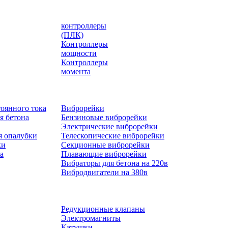
контроллеры
(ПЛК)
Контроллеры
мощности
Контроллеры
момента
оянного тока
Виброрейки
я бетона
Бензиновые виброрейки
Электрические виброрейки
я опалубки
Телескопические виброрейки
ки
Секционные виброрейки
а
Плавающие виброрейки
Вибраторы для бетона на 220в
Вибродвигатели на 380в
Редукционные клапаны
Электромагниты
Катушки