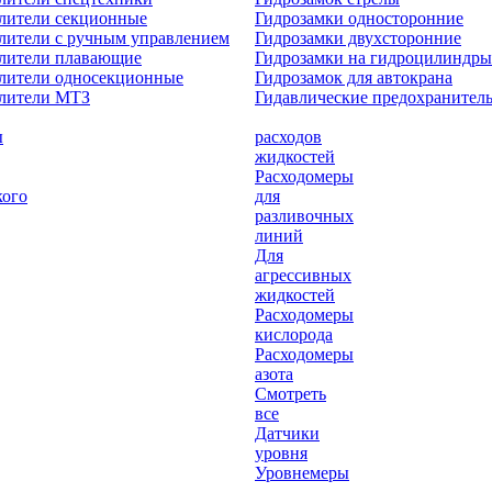
лители секционные
Гидрозамки односторонние
лители с ручным управлением
Гидрозамки двухсторонние
елители плавающие
Гидрозамки на гидроцилиндры
лители односекционные
Гидрозамок для автокрана
елители МТЗ
Гидавлические предохранител
ы
расходов
жидкостей
Расходомеры
кого
для
разливочных
линий
Для
агрессивных
жидкостей
Расходомеры
кислорода
Расходомеры
азота
Смотреть
все
Датчики
уровня
Уровнемеры