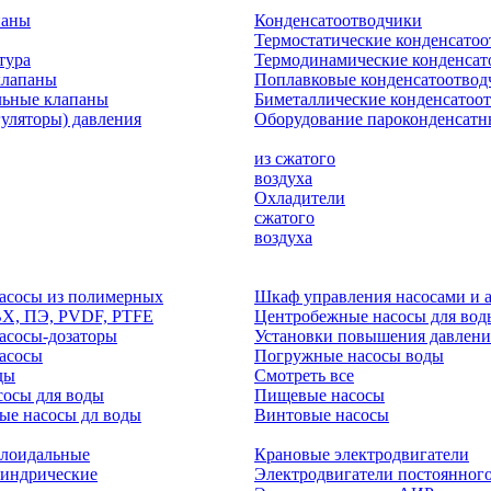
паны
Конденсатоотводчики
Термостатические конденсато
тура
Термодинамические конденсат
клапаны
Поплавковые конденсатоотвод
льные клапаны
Биметаллические конденсатоо
гуляторы) давления
Оборудование пароконденсатн
из сжатого
воздуха
Охладители
сжатого
воздуха
асосы из полимерных
Шкаф управления насосами и 
ВХ, ПЭ, PVDF, PTFE
Центробежные насосы для вод
асосы-дозаторы
Установки повышения давлени
асосы
Погружные насосы воды
ды
Смотреть все
осы для воды
Пищевые насосы
ые насосы дл воды
Винтовые насосы
клоидальные
Крановые электродвигатели
линдрические
Электродвигатели постоянного