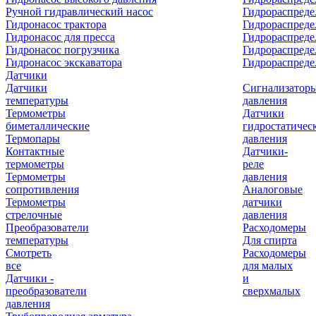
Ручной гидравлический насос
Гидрораспреде
Гидронасос трактора
Гидрораспреде
Гидронасос для пресса
Гидрораспред
Гидронасос погрузчика
Гидрораспреде
Гидронасос экскаватора
Гидрораспред
Датчики
Датчики
Сигнализатор
температуры
давления
Термометры
Датчики
биметаллические
гидростатичес
Термопары
давления
Контактные
Датчики-
термометры
реле
Термометры
давления
сопротивления
Аналоговые
Термометры
датчики
стрелочные
давления
Преобразователи
Расходомеры
температуры
Для спирта
Смотреть
Расходомеры
все
для малых
Датчики -
и
преобразователи
сверхмалых
давления