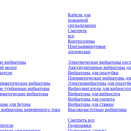
Кабели для
пожарной
сигнализации
Смотреть
все
Контроллеры
Программируемые
логические
ие вибраторы
Электрические вибраторы пост
ий молот
Аккумуляторные вибраторы дл
ватели
Вибраторы для опалубки
Пневматические вибраторы дл
евматические вибраторы
Электровибраторы для опалуб
ие турбинные вибраторы
Вибродвигатели для вибростол
вматические вибраторы
Вибраторы для вибросита
Вибраторы для грохота
оры для бетона
Вибраторы для стяжки
 вибраторы переменного тока
Высокочастотные вибраторы
Смотреть все
лители
Гидрозамки
лители спецтехники
Гидрозамок стрелы