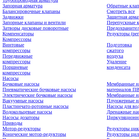
Трубопроводная арматура
Запорная арматура
Обратные кла
Балансировочные клапаны
Смотреть все
Задвижки
Защитная арма
Запорные клапаны и вентили
Перепускные 
Затворы дисковые поворотные
Предохраните
Компенсаторы
Редукторы (ре
Компрессоры
Винтовые
Подготовка
компрессоры
сжатого
Передвижные
воздуха
компрессоры
Удаление
Поршневые
конденсата
компрессоры
Насосы
Бочковые насосы
Мембранные н
Пневматические бочковые насосы
материалов П
Электрические бочковые насосы
Мембранные н
Вакуумные насосы
Плунжерные н
Пластинчато-роторные насосы
Насосы для во
Водокольцевые насосы
Дренажные нас
Насосы дозаторы
Циркуляционн
Приводы
Мотор-редукторы
Редукторы ци
Конические мотор-редукторы
Редукторы ци