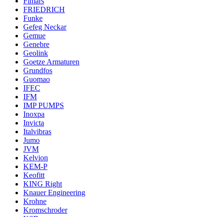
Fimars
FRIEDRICH
Funke
Gefeg Neckar
Gemue
Genebre
Geolink
Goetze Armaturen
Grundfos
Guomao
IFEC
IFM
IMP PUMPS
Inoxpa
Invicta
Italvibras
Jumo
JVM
Kelvion
KEM-P
Keofitt
KING Right
Knauer Engineering
Krohne
Kromschroder