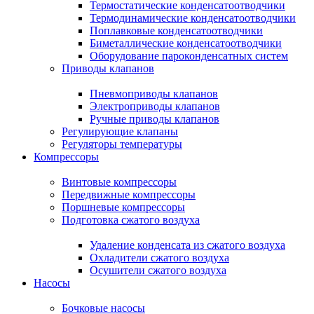
Термостатические конденсатоотводчики
Термодинамические конденсатоотводчики
Поплавковые конденсатоотводчики
Биметаллические конденсатоотводчики
Оборудование пароконденсатных систем
Приводы клапанов
Пневмоприводы клапанов
Электроприводы клапанов
Ручные приводы клапанов
Регулирующие клапаны
Регуляторы температуры
Компрессоры
Винтовые компрессоры
Передвижные компрессоры
Поршневые компрессоры
Подготовка сжатого воздуха
Удаление конденсата из сжатого воздуха
Охладители сжатого воздуха
Осушители сжатого воздуха
Насосы
Бочковые насосы