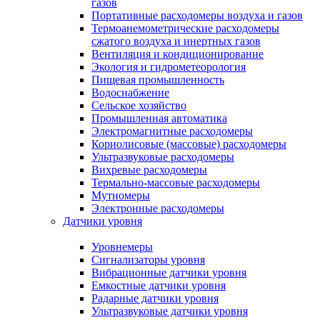
газов
Портативные расходомеры воздуха и газов
Термоанемометрические расходомеры
сжатого воздуха и инертных газов
Вентиляция и кондиционирование
Экология и гидрометеорология
Пищевая промышленность
Водоснабжение
Сельское хозяйство
Промышленная автоматика
Электромагнитные расходомеры
Кориолисовые (массовые) расходомеры
Ультразвуковые расходомеры
Вихревые расходомеры
Термально-массовые расходомеры
Мутномеры
Электронные расходомеры
Датчики уровня
Уровнемеры
Сигнализаторы уровня
Вибрационные датчики уровня
Емкостные датчики уровня
Радарные датчики уровня
Ультразвуковые датчики уровня