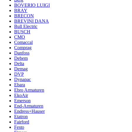
BOVERIO LUIGI
BRAY
BRECON
BREVINI DANA
Bull Electric
BUSCH
CMO
Comaccal
Comprag
Danfoss
Debem
Delta
Demag
DVP
Dynapac
Ebara
Ebro Armaturen
EkoAir
Emerson
End-Armaturen
Endress+Hauser
Etatron
Fairford
Festo