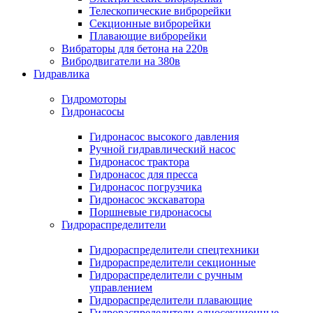
Телескопические виброрейки
Секционные виброрейки
Плавающие виброрейки
Вибраторы для бетона на 220в
Вибродвигатели на 380в
Гидравлика
Гидромоторы
Гидронасосы
Гидронасос высокого давления
Ручной гидравлический насос
Гидронасос трактора
Гидронасос для пресса
Гидронасос погрузчика
Гидронасос экскаватора
Поршневые гидронасосы
Гидрораспределители
Гидрораспределители спецтехники
Гидрораспределители секционные
Гидрораспределители с ручным
управлением
Гидрораспределители плавающие
Гидрораспределители односекционные