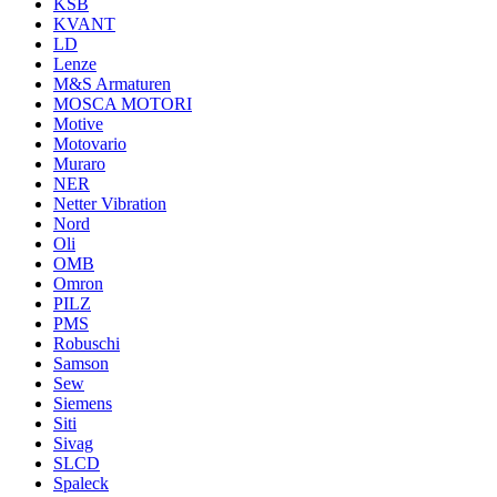
KSB
KVANT
LD
Lenze
M&S Armaturen
MOSCA MOTORI
Motive
Motovario
Muraro
NER
Netter Vibration
Nord
Oli
OMB
Omron
PILZ
PMS
Robuschi
Samson
Sew
Siemens
Siti
Sivag
SLCD
Spaleck