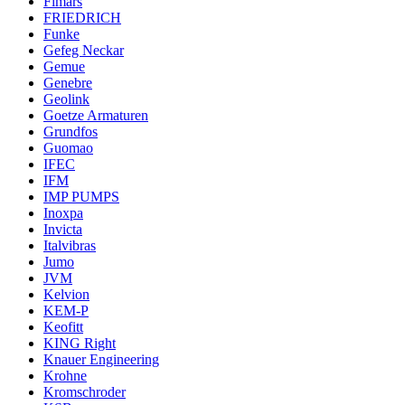
Fimars
FRIEDRICH
Funke
Gefeg Neckar
Gemue
Genebre
Geolink
Goetze Armaturen
Grundfos
Guomao
IFEC
IFM
IMP PUMPS
Inoxpa
Invicta
Italvibras
Jumo
JVM
Kelvion
KEM-P
Keofitt
KING Right
Knauer Engineering
Krohne
Kromschroder