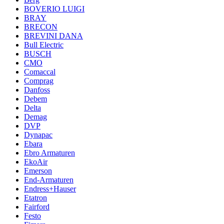
BOVERIO LUIGI
BRAY
BRECON
BREVINI DANA
Bull Electric
BUSCH
CMO
Comaccal
Comprag
Danfoss
Debem
Delta
Demag
DVP
Dynapac
Ebara
Ebro Armaturen
EkoAir
Emerson
End-Armaturen
Endress+Hauser
Etatron
Fairford
Festo