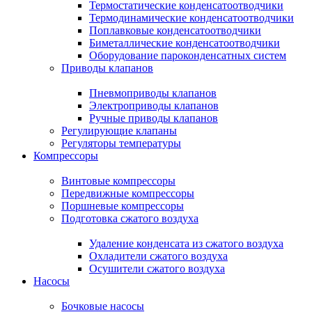
Термостатические конденсатоотводчики
Термодинамические конденсатоотводчики
Поплавковые конденсатоотводчики
Биметаллические конденсатоотводчики
Оборудование пароконденсатных систем
Приводы клапанов
Пневмоприводы клапанов
Электроприводы клапанов
Ручные приводы клапанов
Регулирующие клапаны
Регуляторы температуры
Компрессоры
Винтовые компрессоры
Передвижные компрессоры
Поршневые компрессоры
Подготовка сжатого воздуха
Удаление конденсата из сжатого воздуха
Охладители сжатого воздуха
Осушители сжатого воздуха
Насосы
Бочковые насосы