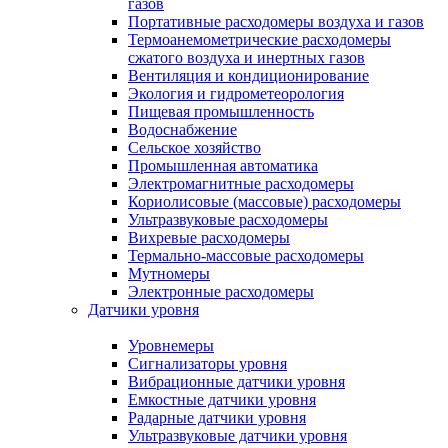
газов
Портативные расходомеры воздуха и газов
Термоанемометрические расходомеры
сжатого воздуха и инертных газов
Вентиляция и кондиционирование
Экология и гидрометеорология
Пищевая промышленность
Водоснабжение
Сельское хозяйство
Промышленная автоматика
Электромагнитные расходомеры
Кориолисовые (массовые) расходомеры
Ультразвуковые расходомеры
Вихревые расходомеры
Термально-массовые расходомеры
Мутномеры
Электронные расходомеры
Датчики уровня
Уровнемеры
Сигнализаторы уровня
Вибрационные датчики уровня
Емкостные датчики уровня
Радарные датчики уровня
Ультразвуковые датчики уровня