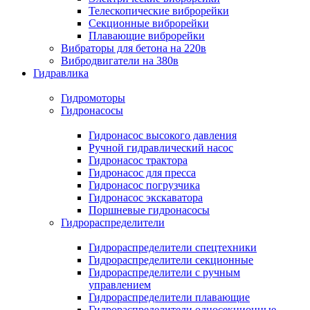
Телескопические виброрейки
Секционные виброрейки
Плавающие виброрейки
Вибраторы для бетона на 220в
Вибродвигатели на 380в
Гидравлика
Гидромоторы
Гидронасосы
Гидронасос высокого давления
Ручной гидравлический насос
Гидронасос трактора
Гидронасос для пресса
Гидронасос погрузчика
Гидронасос экскаватора
Поршневые гидронасосы
Гидрораспределители
Гидрораспределители спецтехники
Гидрораспределители секционные
Гидрораспределители с ручным
управлением
Гидрораспределители плавающие
Гидрораспределители односекционные