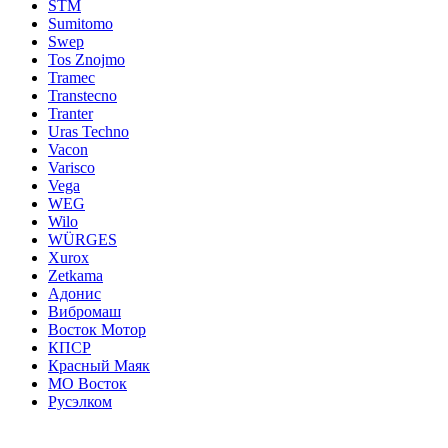
STM
Sumitomo
Swep
Tos Znojmo
Tramec
Transtecno
Tranter
Uras Techno
Vacon
Varisco
Vega
WEG
Wilo
WÜRGES
Xurox
Zetkama
Адонис
Вибромаш
Восток Мотор
КПСР
Красный Маяк
МО Восток
Русэлком