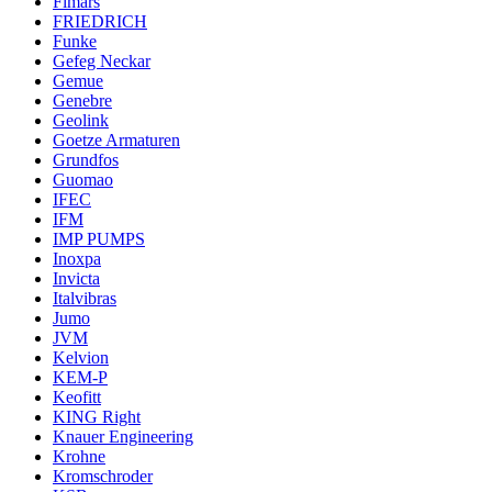
Fimars
FRIEDRICH
Funke
Gefeg Neckar
Gemue
Genebre
Geolink
Goetze Armaturen
Grundfos
Guomao
IFEC
IFM
IMP PUMPS
Inoxpa
Invicta
Italvibras
Jumo
JVM
Kelvion
KEM-P
Keofitt
KING Right
Knauer Engineering
Krohne
Kromschroder