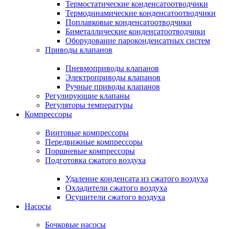
Термостатические конденсатоотводчики
Термодинамические конденсатоотводчики
Поплавковые конденсатоотводчики
Биметаллические конденсатоотводчики
Оборудование пароконденсатных систем
Приводы клапанов
Пневмоприводы клапанов
Электроприводы клапанов
Ручные приводы клапанов
Регулирующие клапаны
Регуляторы температуры
Компрессоры
Винтовые компрессоры
Передвижные компрессоры
Поршневые компрессоры
Подготовка сжатого воздуха
Удаление конденсата из сжатого воздуха
Охладители сжатого воздуха
Осушители сжатого воздуха
Насосы
Бочковые насосы