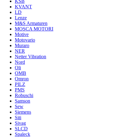
KSB
KVANT
LD
Lenze
M&S Armaturen
MOSCA MOTORI
Motive
Motovario
Muraro
NER
Netter Vibration
Nord
Oli
OMB
Omron
PILZ
PMS
Robuschi
Samson
Sew
Siemens
Siti
Sivag
SLCD
Spaleck