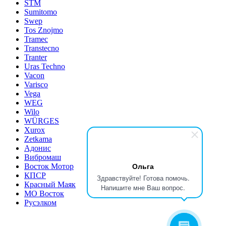
STM
Sumitomo
Swep
Tos Znojmo
Tramec
Transtecno
Tranter
Uras Techno
Vacon
Varisco
Vega
WEG
Wilo
WÜRGES
Xurox
Zetkama
Адонис
Вибромаш
Ольга
Восток Мотор
КПСР
Здравствуйте! Готова помочь.
Красный Маяк
Напишите мне Ваш вопрос.
МО Восток
Русэлком