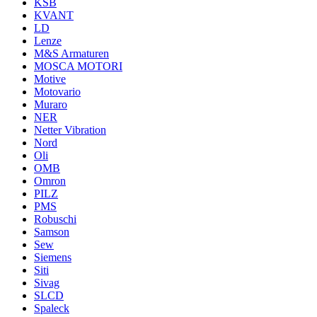
KSB
KVANT
LD
Lenze
M&S Armaturen
MOSCA MOTORI
Motive
Motovario
Muraro
NER
Netter Vibration
Nord
Oli
OMB
Omron
PILZ
PMS
Robuschi
Samson
Sew
Siemens
Siti
Sivag
SLCD
Spaleck