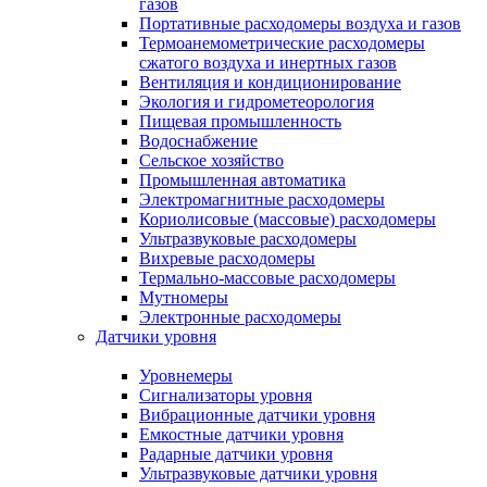
газов
Портативные расходомеры воздуха и газов
Термоанемометрические расходомеры
сжатого воздуха и инертных газов
Вентиляция и кондиционирование
Экология и гидрометеорология
Пищевая промышленность
Водоснабжение
Сельское хозяйство
Промышленная автоматика
Электромагнитные расходомеры
Кориолисовые (массовые) расходомеры
Ультразвуковые расходомеры
Вихревые расходомеры
Термально-массовые расходомеры
Мутномеры
Электронные расходомеры
Датчики уровня
Уровнемеры
Сигнализаторы уровня
Вибрационные датчики уровня
Емкостные датчики уровня
Радарные датчики уровня
Ультразвуковые датчики уровня