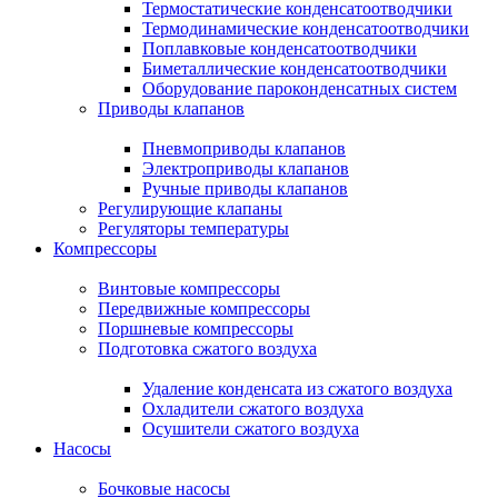
Термостатические конденсатоотводчики
Термодинамические конденсатоотводчики
Поплавковые конденсатоотводчики
Биметаллические конденсатоотводчики
Оборудование пароконденсатных систем
Приводы клапанов
Пневмоприводы клапанов
Электроприводы клапанов
Ручные приводы клапанов
Регулирующие клапаны
Регуляторы температуры
Компрессоры
Винтовые компрессоры
Передвижные компрессоры
Поршневые компрессоры
Подготовка сжатого воздуха
Удаление конденсата из сжатого воздуха
Охладители сжатого воздуха
Осушители сжатого воздуха
Насосы
Бочковые насосы