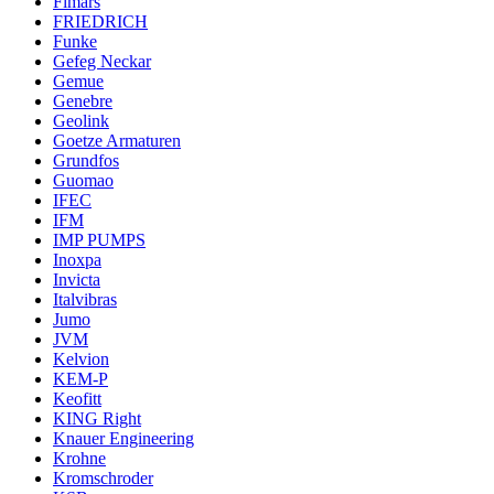
Fimars
FRIEDRICH
Funke
Gefeg Neckar
Gemue
Genebre
Geolink
Goetze Armaturen
Grundfos
Guomao
IFEC
IFM
IMP PUMPS
Inoxpa
Invicta
Italvibras
Jumo
JVM
Kelvion
KEM-P
Keofitt
KING Right
Knauer Engineering
Krohne
Kromschroder