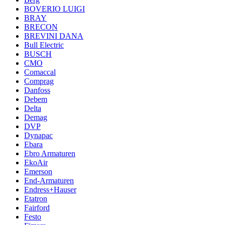
BOVERIO LUIGI
BRAY
BRECON
BREVINI DANA
Bull Electric
BUSCH
CMO
Comaccal
Comprag
Danfoss
Debem
Delta
Demag
DVP
Dynapac
Ebara
Ebro Armaturen
EkoAir
Emerson
End-Armaturen
Endress+Hauser
Etatron
Fairford
Festo