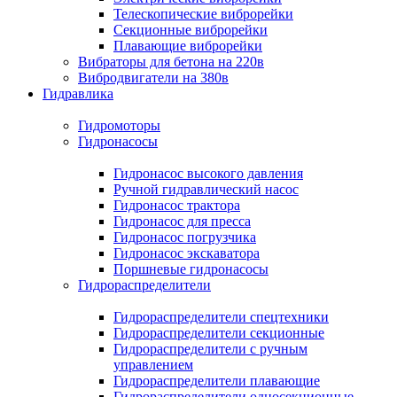
Телескопические виброрейки
Секционные виброрейки
Плавающие виброрейки
Вибраторы для бетона на 220в
Вибродвигатели на 380в
Гидравлика
Гидромоторы
Гидронасосы
Гидронасос высокого давления
Ручной гидравлический насос
Гидронасос трактора
Гидронасос для пресса
Гидронасос погрузчика
Гидронасос экскаватора
Поршневые гидронасосы
Гидрораспределители
Гидрораспределители спецтехники
Гидрораспределители секционные
Гидрораспределители с ручным
управлением
Гидрораспределители плавающие
Гидрораспределители односекционные