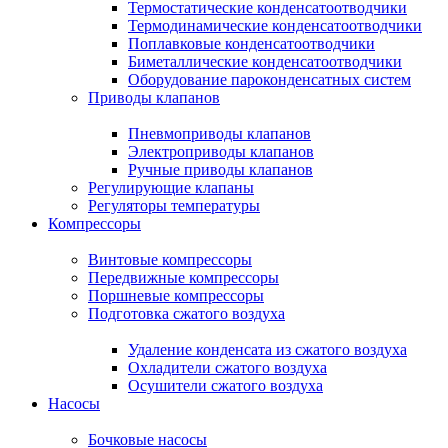
Термостатические конденсатоотводчики
Термодинамические конденсатоотводчики
Поплавковые конденсатоотводчики
Биметаллические конденсатоотводчики
Оборудование пароконденсатных систем
Приводы клапанов
Пневмоприводы клапанов
Электроприводы клапанов
Ручные приводы клапанов
Регулирующие клапаны
Регуляторы температуры
Компрессоры
Винтовые компрессоры
Передвижные компрессоры
Поршневые компрессоры
Подготовка сжатого воздуха
Удаление конденсата из сжатого воздуха
Охладители сжатого воздуха
Осушители сжатого воздуха
Насосы
Бочковые насосы