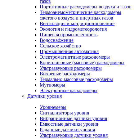
газов
Портативные расходомеры воздуха и газов
Термоанемометрические расходомеры
сжатого воздуха и инертных газов
Вентиляция и кондиционирование
Экология и гидрометеорология
Пищевая промышленность
Водоснабжение
Сельское хозяйство
Промышленная автоматика
Электромагнитные расходомеры
Кориолисовые (массовые) расходомеры
Ультразвуковые расходомеры
Вихревые расходомеры
Термально-массовые расходомеры
Мутномеры
Электронные расходомеры
Датчики уровня
Уровнемеры
Сигнализаторы уровня
Вибрационные датчики уровня
Емкостные датчики уровня
Радарные датчики уровня
Ультразвуковые датчики уровня