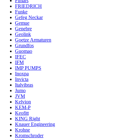
Fimars
FRIEDRICH
Funke
Gefeg Neckar
Gemue
Genebre
Geolink
Goetze Armaturen
Grundfos
Guomao
IFEC
IFM
IMP PUMPS
Inoxpa
Invicta
Italvibras
Jumo
JVM
Kelvion
KEM-P
Keofitt
KING Right
Knauer Engineering
Krohne
Kromschroder