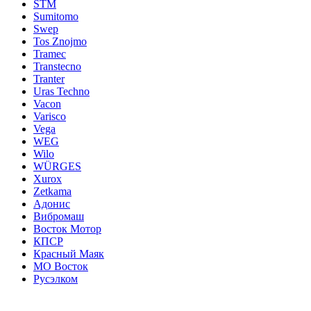
STM
Sumitomo
Swep
Tos Znojmo
Tramec
Transtecno
Tranter
Uras Techno
Vacon
Varisco
Vega
WEG
Wilo
WÜRGES
Xurox
Zetkama
Адонис
Вибромаш
Восток Мотор
КПСР
Красный Маяк
МО Восток
Русэлком