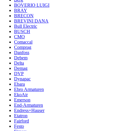
BOVERIO LUIGI
BRAY
BRECON
BREVINI DANA
Bull Electric
BUSCH
CMO
Comaccal
Comprag
Danfoss
Debem
Delta
Demag
DVP
Dynapac
Ebara
Ebro Armaturen
EkoAir
Emerson
End-Armaturen
Endress+Hauser
Etatron
Fairford
Festo