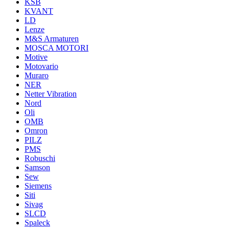
KSB
KVANT
LD
Lenze
M&S Armaturen
MOSCA MOTORI
Motive
Motovario
Muraro
NER
Netter Vibration
Nord
Oli
OMB
Omron
PILZ
PMS
Robuschi
Samson
Sew
Siemens
Siti
Sivag
SLCD
Spaleck