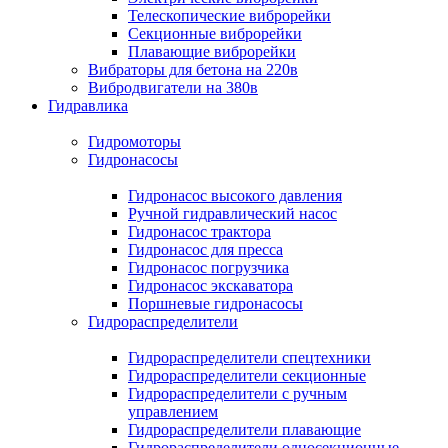
Телескопические виброрейки
Секционные виброрейки
Плавающие виброрейки
Вибраторы для бетона на 220в
Вибродвигатели на 380в
Гидравлика
Гидромоторы
Гидронасосы
Гидронасос высокого давления
Ручной гидравлический насос
Гидронасос трактора
Гидронасос для пресса
Гидронасос погрузчика
Гидронасос экскаватора
Поршневые гидронасосы
Гидрораспределители
Гидрораспределители спецтехники
Гидрораспределители секционные
Гидрораспределители с ручным
управлением
Гидрораспределители плавающие
Гидрораспределители односекционные