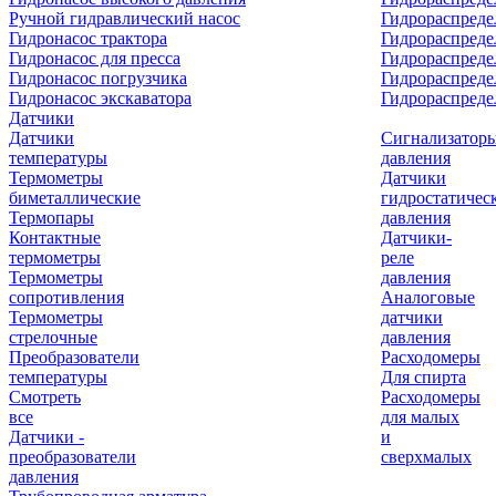
Ручной гидравлический насос
Гидрораспреде
Гидронасос трактора
Гидрораспреде
Гидронасос для пресса
Гидрораспред
Гидронасос погрузчика
Гидрораспреде
Гидронасос экскаватора
Гидрораспред
Датчики
Датчики
Сигнализатор
температуры
давления
Термометры
Датчики
биметаллические
гидростатичес
Термопары
давления
Контактные
Датчики-
термометры
реле
Термометры
давления
сопротивления
Аналоговые
Термометры
датчики
стрелочные
давления
Преобразователи
Расходомеры
температуры
Для спирта
Смотреть
Расходомеры
все
для малых
Датчики -
и
преобразователи
сверхмалых
давления