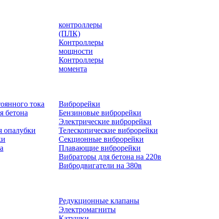
контроллеры
(ПЛК)
Контроллеры
мощности
Контроллеры
момента
оянного тока
Виброрейки
я бетона
Бензиновые виброрейки
Электрические виброрейки
я опалубки
Телескопические виброрейки
ки
Секционные виброрейки
а
Плавающие виброрейки
Вибраторы для бетона на 220в
Вибродвигатели на 380в
Редукционные клапаны
Электромагниты
Катушки