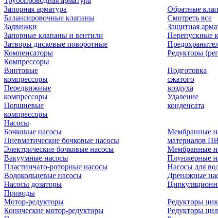
Трубопроводная арматура
Запорная арматура
Обратные кла
Балансировочные клапаны
Смотреть все
Задвижки
Защитная арма
Запорные клапаны и вентили
Перепускные 
Затворы дисковые поворотные
Предохраните
Компенсаторы
Редукторы (ре
Компрессоры
Винтовые
Подготовка
компрессоры
сжатого
Передвижные
воздуха
компрессоры
Удаление
Поршневые
конденсата
компрессоры
Насосы
Бочковые насосы
Мембранные н
Пневматические бочковые насосы
материалов П
Электрические бочковые насосы
Мембранные н
Вакуумные насосы
Плунжерные н
Пластинчато-роторные насосы
Насосы для во
Водокольцевые насосы
Дренажные нас
Насосы дозаторы
Циркуляционн
Приводы
Мотор-редукторы
Редукторы ци
Конические мотор-редукторы
Редукторы ци