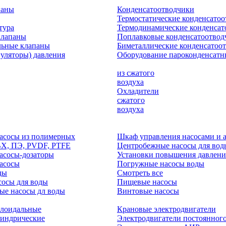
паны
Конденсатоотводчики
Термостатические конденсато
тура
Термодинамические конденсат
клапаны
Поплавковые конденсатоотвод
льные клапаны
Биметаллические конденсатоо
гуляторы) давления
Оборудование пароконденсатн
из сжатого
воздуха
Охладители
сжатого
воздуха
асосы из полимерных
Шкаф управления насосами и 
ВХ, ПЭ, PVDF, PTFE
Центробежные насосы для вод
асосы-дозаторы
Установки повышения давлени
асосы
Погружные насосы воды
ды
Смотреть все
осы для воды
Пищевые насосы
ые насосы дл воды
Винтовые насосы
клоидальные
Крановые электродвигатели
линдрические
Электродвигатели постоянного