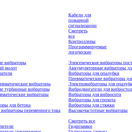
Кабели для
пожарной
сигнализации
Смотреть
все
Контроллеры
Программируемые
логические
ие вибраторы
Электрические вибраторы пост
ий молот
Аккумуляторные вибраторы дл
ватели
Вибраторы для опалубки
Пневматические вибраторы дл
евматические вибраторы
Электровибраторы для опалуб
ие турбинные вибраторы
Вибродвигатели для вибростол
вматические вибраторы
Вибраторы для вибросита
Вибраторы для грохота
оры для бетона
Вибраторы для стяжки
 вибраторы переменного тока
Высокочастотные вибраторы
Смотреть все
лители
Гидрозамки
лители спецтехники
Гидрозамок стрелы