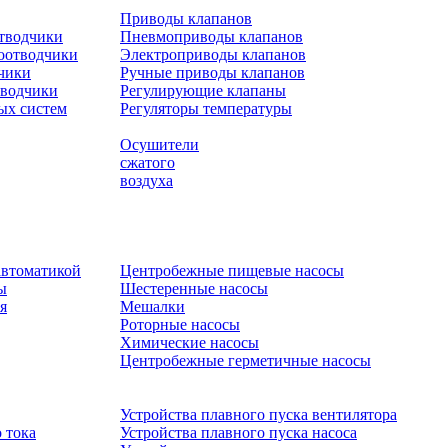
Приводы клапанов
отводчики
Пневмоприводы клапанов
оотводчики
Электроприводы клапанов
чики
Ручные приводы клапанов
тводчики
Регулирующие клапаны
ых систем
Регуляторы температуры
Осушители
сжатого
воздуха
автоматикой
Центробежные пищевые насосы
ы
Шестеренные насосы
я
Мешалки
Роторные насосы
Химические насосы
Центробежные герметичные насосы
Устройства плавного пуска вентилятора
 тока
Устройства плавного пуска насоса