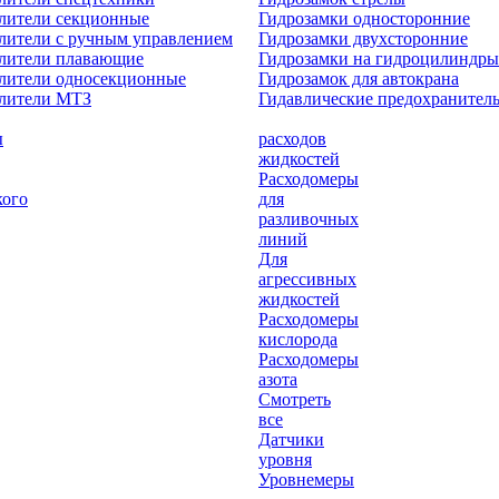
лители секционные
Гидрозамки односторонние
лители с ручным управлением
Гидрозамки двухсторонние
елители плавающие
Гидрозамки на гидроцилиндры
лители односекционные
Гидрозамок для автокрана
елители МТЗ
Гидавлические предохранител
ы
расходов
жидкостей
Расходомеры
кого
для
разливочных
линий
Для
агрессивных
жидкостей
Расходомеры
кислорода
Расходомеры
азота
Смотреть
все
Датчики
уровня
Уровнемеры