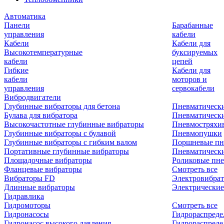
Автоматика
Панели
Барабанные
управления
кабели
Кабели
Кабели для
Высокотемпературные
буксируемых
кабели
цепей
Гибкие
Кабели для
кабели
моторов и
управления
сервокабели
Вибродвигатели
Глубинные вибраторы для бетона
Пневматическ
Булава для вибратора
Пневматическ
Высокочастотные глубинные вибраторы
Пневмостряхи
Глубинные вибраторы с булавой
Пневмопушки
Глубинные вибраторы с гибким валом
Поршневые пн
Портативные глубинные вибраторы
Пневматическ
Площадочные вибраторы
Роликовые пне
Фланцевые вибраторы
Смотреть все
Вибраторы FD
Электровибрат
Длинные вибраторы
Электрические
Гидравлика
Гидромоторы
Смотреть все
Гидронасосы
Гидрораспреде
Гидронасос высокого давления
Гидрораспреде