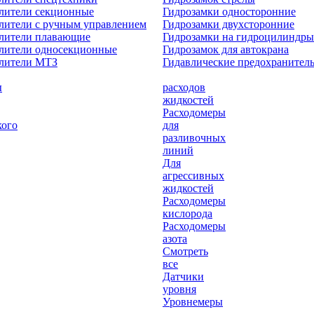
лители секционные
Гидрозамки односторонние
лители с ручным управлением
Гидрозамки двухсторонние
елители плавающие
Гидрозамки на гидроцилиндры
лители односекционные
Гидрозамок для автокрана
елители МТЗ
Гидавлические предохранител
ы
расходов
жидкостей
Расходомеры
кого
для
разливочных
линий
Для
агрессивных
жидкостей
Расходомеры
кислорода
Расходомеры
азота
Смотреть
все
Датчики
уровня
Уровнемеры