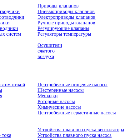
Приводы клапанов
отводчики
Пневмоприводы клапанов
оотводчики
Электроприводы клапанов
чики
Ручные приводы клапанов
тводчики
Регулирующие клапаны
ых систем
Регуляторы температуры
Осушители
сжатого
воздуха
автоматикой
Центробежные пищевые насосы
ы
Шестеренные насосы
я
Мешалки
Роторные насосы
Химические насосы
Центробежные герметичные насосы
Устройства плавного пуска вентилятора
 тока
Устройства плавного пуска насоса