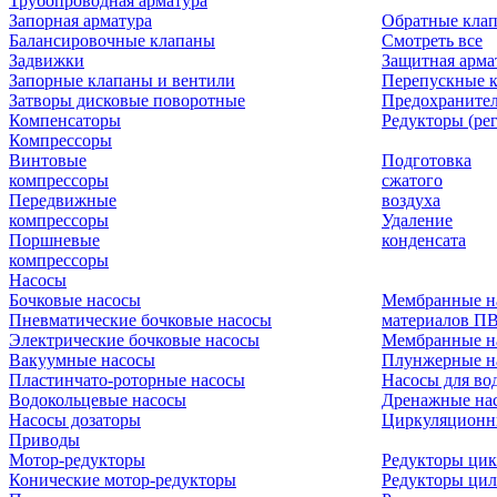
Трубопроводная арматура
Запорная арматура
Обратные кла
Балансировочные клапаны
Смотреть все
Задвижки
Защитная арма
Запорные клапаны и вентили
Перепускные 
Затворы дисковые поворотные
Предохраните
Компенсаторы
Редукторы (ре
Компрессоры
Винтовые
Подготовка
компрессоры
сжатого
Передвижные
воздуха
компрессоры
Удаление
Поршневые
конденсата
компрессоры
Насосы
Бочковые насосы
Мембранные н
Пневматические бочковые насосы
материалов П
Электрические бочковые насосы
Мембранные н
Вакуумные насосы
Плунжерные н
Пластинчато-роторные насосы
Насосы для во
Водокольцевые насосы
Дренажные нас
Насосы дозаторы
Циркуляционн
Приводы
Мотор-редукторы
Редукторы ци
Конические мотор-редукторы
Редукторы ци