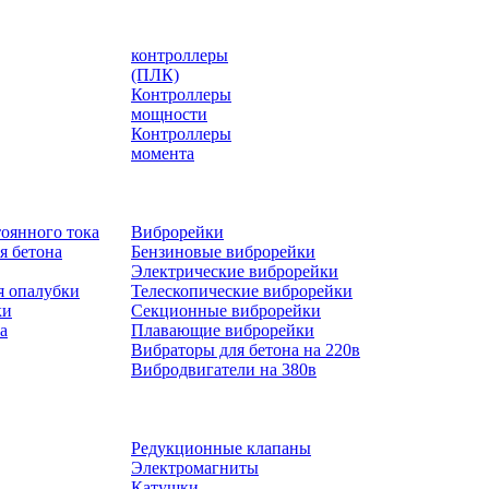
контроллеры
(ПЛК)
Контроллеры
мощности
Контроллеры
момента
оянного тока
Виброрейки
я бетона
Бензиновые виброрейки
Электрические виброрейки
я опалубки
Телескопические виброрейки
ки
Секционные виброрейки
а
Плавающие виброрейки
Вибраторы для бетона на 220в
Вибродвигатели на 380в
Редукционные клапаны
Электромагниты
Катушки