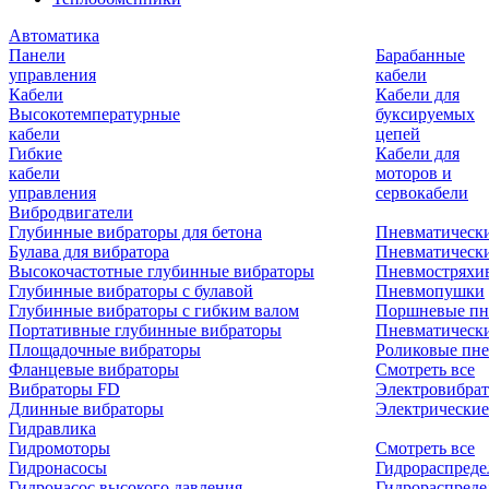
Автоматика
Панели
Барабанные
управления
кабели
Кабели
Кабели для
Высокотемпературные
буксируемых
кабели
цепей
Гибкие
Кабели для
кабели
моторов и
управления
сервокабели
Вибродвигатели
Глубинные вибраторы для бетона
Пневматическ
Булава для вибратора
Пневматическ
Высокочастотные глубинные вибраторы
Пневмостряхи
Глубинные вибраторы с булавой
Пневмопушки
Глубинные вибраторы с гибким валом
Поршневые пн
Портативные глубинные вибраторы
Пневматическ
Площадочные вибраторы
Роликовые пне
Фланцевые вибраторы
Смотреть все
Вибраторы FD
Электровибрат
Длинные вибраторы
Электрические
Гидравлика
Гидромоторы
Смотреть все
Гидронасосы
Гидрораспреде
Гидронасос высокого давления
Гидрораспреде