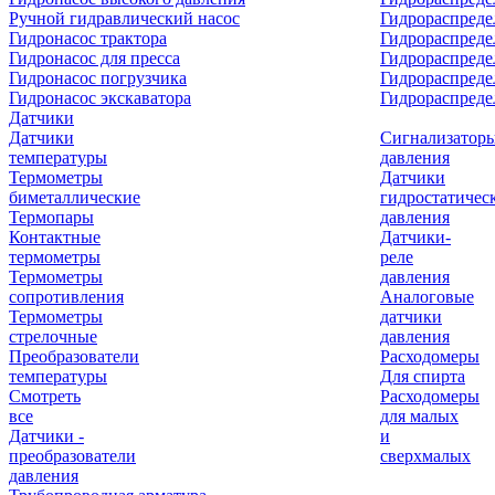
Ручной гидравлический насос
Гидрораспреде
Гидронасос трактора
Гидрораспреде
Гидронасос для пресса
Гидрораспред
Гидронасос погрузчика
Гидрораспреде
Гидронасос экскаватора
Гидрораспред
Датчики
Датчики
Сигнализатор
температуры
давления
Термометры
Датчики
биметаллические
гидростатичес
Термопары
давления
Контактные
Датчики-
термометры
реле
Термометры
давления
сопротивления
Аналоговые
Термометры
датчики
стрелочные
давления
Преобразователи
Расходомеры
температуры
Для спирта
Смотреть
Расходомеры
все
для малых
Датчики -
и
преобразователи
сверхмалых
давления