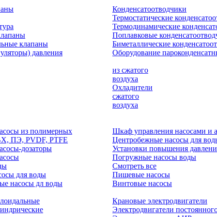
паны
Конденсатоотводчики
Термостатические конденсато
тура
Термодинамические конденсат
клапаны
Поплавковые конденсатоотвод
льные клапаны
Биметаллические конденсатоо
гуляторы) давления
Оборудование пароконденсатн
из сжатого
воздуха
Охладители
сжатого
воздуха
асосы из полимерных
Шкаф управления насосами и 
ВХ, ПЭ, PVDF, PTFE
Центробежные насосы для вод
асосы-дозаторы
Установки повышения давлени
асосы
Погружные насосы воды
ды
Смотреть все
осы для воды
Пищевые насосы
ые насосы дл воды
Винтовые насосы
клоидальные
Крановые электродвигатели
линдрические
Электродвигатели постоянного