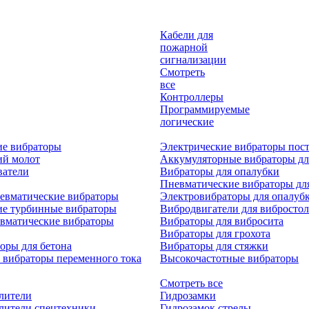
Кабели для
пожарной
сигнализации
Смотреть
все
Контроллеры
Программируемые
логические
ие вибраторы
Электрические вибраторы пост
ий молот
Аккумуляторные вибраторы дл
ватели
Вибраторы для опалубки
Пневматические вибраторы дл
евматические вибраторы
Электровибраторы для опалуб
ие турбинные вибраторы
Вибродвигатели для вибростол
вматические вибраторы
Вибраторы для вибросита
Вибраторы для грохота
оры для бетона
Вибраторы для стяжки
 вибраторы переменного тока
Высокочастотные вибраторы
Смотреть все
лители
Гидрозамки
лители спецтехники
Гидрозамок стрелы