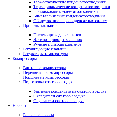
Термостатические конденсатоотводчики
Термодинамические конденсатоотводчики
Поплавковые конденсатоотводчики
Биметаллические конденсатоотводчики
Оборудование пароконденсатных систем
Приводы клапанов
Пневмоприводы клапанов
Электроприводы клапанов
Ручные приводы клапанов
Регулирующие клапаны
Регуляторы температуры
Компрессоры
Винтовые компрессоры
Передвижные компрессоры
Поршневые компрессоры
Подготовка сжатого воздуха
Удаление конденсата из сжатого воздуха
Охладители сжатого воздуха
Осушители сжатого воздуха
Насосы
Бочковые насосы