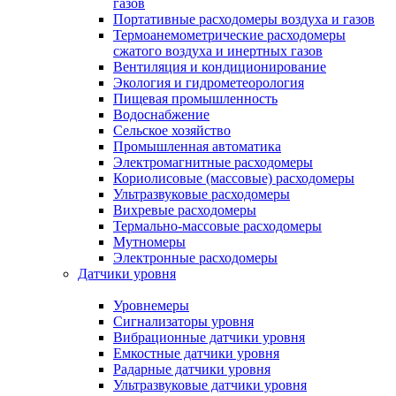
газов
Портативные расходомеры воздуха и газов
Термоанемометрические расходомеры
сжатого воздуха и инертных газов
Вентиляция и кондиционирование
Экология и гидрометеорология
Пищевая промышленность
Водоснабжение
Сельское хозяйство
Промышленная автоматика
Электромагнитные расходомеры
Кориолисовые (массовые) расходомеры
Ультразвуковые расходомеры
Вихревые расходомеры
Термально-массовые расходомеры
Мутномеры
Электронные расходомеры
Датчики уровня
Уровнемеры
Сигнализаторы уровня
Вибрационные датчики уровня
Емкостные датчики уровня
Радарные датчики уровня
Ультразвуковые датчики уровня