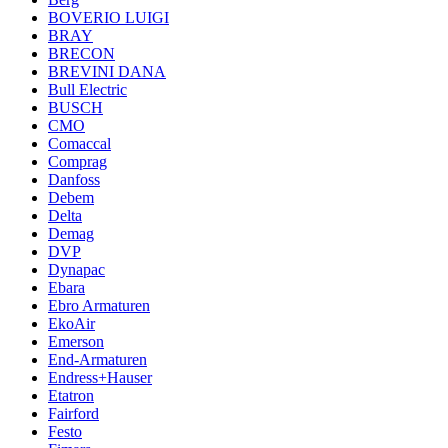
BOVERIO LUIGI
BRAY
BRECON
BREVINI DANA
Bull Electric
BUSCH
CMO
Comaccal
Comprag
Danfoss
Debem
Delta
Demag
DVP
Dynapac
Ebara
Ebro Armaturen
EkoAir
Emerson
End-Armaturen
Endress+Hauser
Etatron
Fairford
Festo