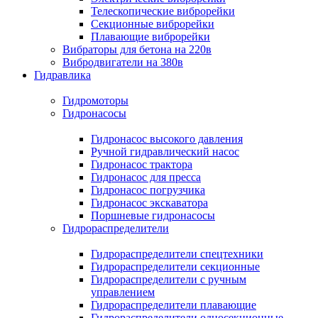
Телескопические виброрейки
Секционные виброрейки
Плавающие виброрейки
Вибраторы для бетона на 220в
Вибродвигатели на 380в
Гидравлика
Гидромоторы
Гидронасосы
Гидронасос высокого давления
Ручной гидравлический насос
Гидронасос трактора
Гидронасос для пресса
Гидронасос погрузчика
Гидронасос экскаватора
Поршневые гидронасосы
Гидрораспределители
Гидрораспределители спецтехники
Гидрораспределители секционные
Гидрораспределители с ручным
управлением
Гидрораспределители плавающие
Гидрораспределители односекционные