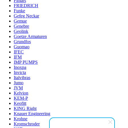
Fimars
FRIEDRICH
Funke
Gefeg Neckar
Gemue
Genebre
Geolink
Goetze Armaturen
Grundfos
Guomao
IFEC
IFM
IMP PUMPS
Inoxpa
Invicta
Italvibras
Jumo
JVM
Kelvion
KEM-P
Keofitt
KING Right
Knauer Engineering
Krohne
Kromschroder