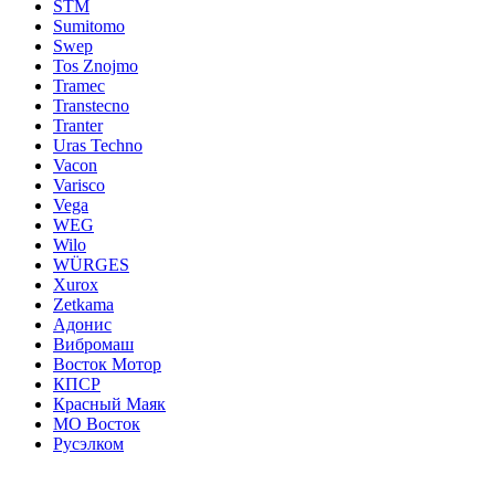
STM
Sumitomo
Swep
Tos Znojmo
Tramec
Transtecno
Tranter
Uras Techno
Vacon
Varisco
Vega
WEG
Wilo
WÜRGES
Xurox
Zetkama
Адонис
Вибромаш
Восток Мотор
КПСР
Красный Маяк
МО Восток
Русэлком