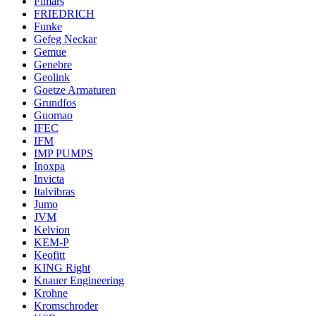
Fimars
FRIEDRICH
Funke
Gefeg Neckar
Gemue
Genebre
Geolink
Goetze Armaturen
Grundfos
Guomao
IFEC
IFM
IMP PUMPS
Inoxpa
Invicta
Italvibras
Jumo
JVM
Kelvion
KEM-P
Keofitt
KING Right
Knauer Engineering
Krohne
Kromschroder