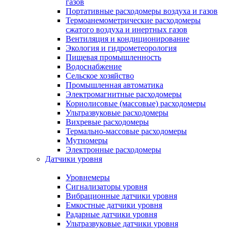
газов
Портативные расходомеры воздуха и газов
Термоанемометрические расходомеры
сжатого воздуха и инертных газов
Вентиляция и кондиционирование
Экология и гидрометеорология
Пищевая промышленность
Водоснабжение
Сельское хозяйство
Промышленная автоматика
Электромагнитные расходомеры
Кориолисовые (массовые) расходомеры
Ультразвуковые расходомеры
Вихревые расходомеры
Термально-массовые расходомеры
Мутномеры
Электронные расходомеры
Датчики уровня
Уровнемеры
Сигнализаторы уровня
Вибрационные датчики уровня
Емкостные датчики уровня
Радарные датчики уровня
Ультразвуковые датчики уровня