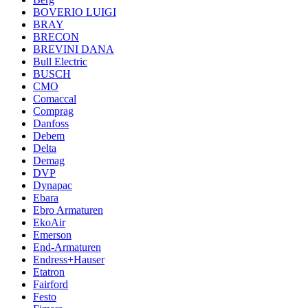
BOVERIO LUIGI
BRAY
BRECON
BREVINI DANA
Bull Electric
BUSCH
CMO
Comaccal
Comprag
Danfoss
Debem
Delta
Demag
DVP
Dynapac
Ebara
Ebro Armaturen
EkoAir
Emerson
End-Armaturen
Endress+Hauser
Etatron
Fairford
Festo