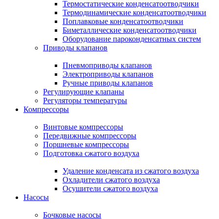
Термостатические конденсатоотводчики
Термодинамические конденсатоотводчики
Поплавковые конденсатоотводчики
Биметаллические конденсатоотводчики
Оборудование пароконденсатных систем
Приводы клапанов
Пневмоприводы клапанов
Электроприводы клапанов
Ручные приводы клапанов
Регулирующие клапаны
Регуляторы температуры
Компрессоры
Винтовые компрессоры
Передвижные компрессоры
Поршневые компрессоры
Подготовка сжатого воздуха
Удаление конденсата из сжатого воздуха
Охладители сжатого воздуха
Осушители сжатого воздуха
Насосы
Бочковые насосы