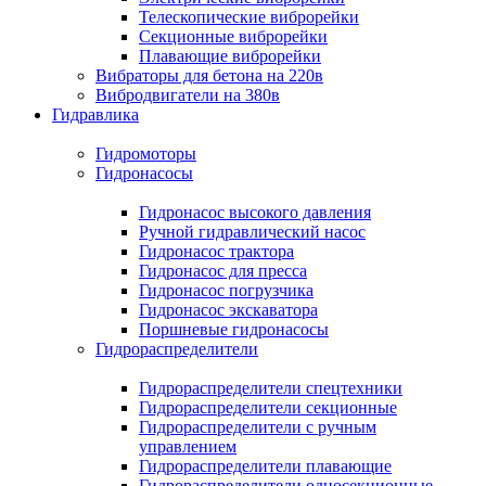
Телескопические виброрейки
Секционные виброрейки
Плавающие виброрейки
Вибраторы для бетона на 220в
Вибродвигатели на 380в
Гидравлика
Гидромоторы
Гидронасосы
Гидронасос высокого давления
Ручной гидравлический насос
Гидронасос трактора
Гидронасос для пресса
Гидронасос погрузчика
Гидронасос экскаватора
Поршневые гидронасосы
Гидрораспределители
Гидрораспределители спецтехники
Гидрораспределители секционные
Гидрораспределители с ручным
управлением
Гидрораспределители плавающие
Гидрораспределители односекционные