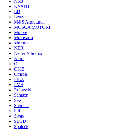
KSB
KVANT
LD
Lenze
M&S Armaturen
MOSCA MOTORI
Motive
Motovario
Muraro
NER
Netter Vibration
Nord
Oli
OMB
Omron
PILZ
PMS
Robuschi
Samson
Sew
Siemens
Siti
Sivag
SLCD
Spaleck