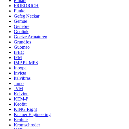
Fimars
FRIEDRICH
Funke
Gefeg Neckar
Gemue
Genebre
Geolink
Goetze Armaturen
Grundfos
Guomao
IFEC
IFM
IMP PUMPS
Inoxpa
Invicta
Italvibras
Jumo
JVM
Kelvion
KEM-P
Keofitt
KING Right
Knauer Engineering
Krohne
Kromschroder