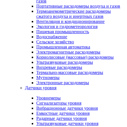
газов
Портативные расходомеры воздуха и газов
Термоанемометрические расходомеры
сжатого воздуха и инертных газов
Вентиляция и кондиционирование
Экология и гидрометеорология
Пищевая промышленность
Водоснабжение
Сельское хозяйство
Промышленная автоматика
Электромагнитные расходомеры
Кориолисовые (массовые) расходомеры
Ультразвуковые расходомеры
Вихревые расходомеры
Термально-массовые расходомеры
Мутномеры
Электронные расходомеры
Датчики уровня
Уровнемеры
Сигнализаторы уровня
Вибрационные датчики уровня
Емкостные датчики уровня
Радарные датчики уровня
Ультразвуковые датчики уровня