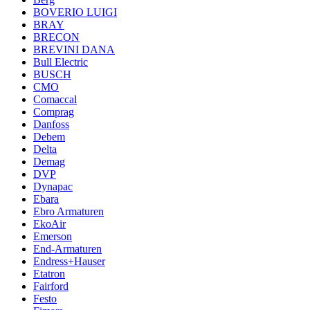
BOVERIO LUIGI
BRAY
BRECON
BREVINI DANA
Bull Electric
BUSCH
CMO
Comaccal
Comprag
Danfoss
Debem
Delta
Demag
DVP
Dynapac
Ebara
Ebro Armaturen
EkoAir
Emerson
End-Armaturen
Endress+Hauser
Etatron
Fairford
Festo