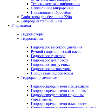
Телескопические виброрейки
Секционные виброрейки
Плавающие виброрейки
Вибраторы для бетона на 220в
Вибродвигатели на 380в
Гидравлика
Гидромоторы
Гидронасосы
Гидронасос высокого давления
Ручной гидравлический насос
Гидронасос трактора
Гидронасос для пресса
Гидронасос погрузчика
Гидронасос экскаватора
Поршневые гидронасосы
Гидрораспределители
Гидрораспределители спецтехники
Гидрораспределители секционные
Гидрораспределители с ручным
управлением
Гидрораспределители плавающие
Гидрораспределители односекционные