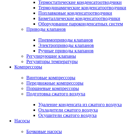
Термостатические конденсатоотводчики
Термодинамические конденсатоотводчики
Поплавковые конденсатоотводчики
Биметаллические конденсатоотводчики
Оборудование пароконденсатных систем
Приводы клапанов
Пневмоприводы клапанов
Электроприводы клапанов
Ручные приводы клапанов
Регулирующие клапаны
Регуляторы температуры
Компрессоры
Винтовые компрессоры
Передвижные компрессоры
Поршневые компрессоры
Подготовка сжатого воздуха
Удаление конденсата из сжатого воздуха
Охладители сжатого воздуха
Осушители сжатого воздуха
Насосы
Бочковые насосы