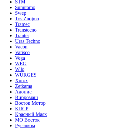
STM
Sumitomo
Swep
Tos Znojmo
Tramec
Transtecno
Tranter
Uras Techno
Vacon
Varisco
Vega
WEG
Wilo
WÜRGES
Xurox
Zetkama
Адонис
Вибромаш
Восток Мотор
КПСР
Красный Маяк
МО Восток
Русэлком