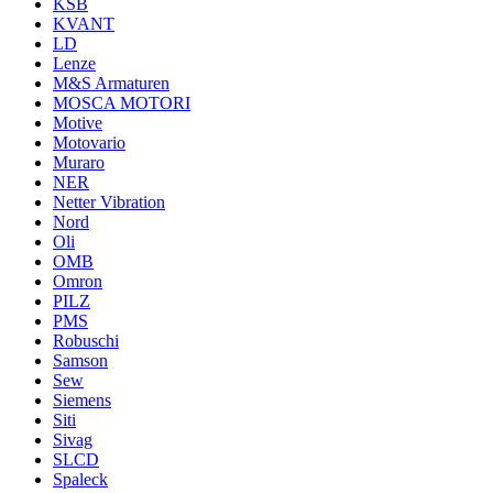
KSB
KVANT
LD
Lenze
M&S Armaturen
MOSCA MOTORI
Motive
Motovario
Muraro
NER
Netter Vibration
Nord
Oli
OMB
Omron
PILZ
PMS
Robuschi
Samson
Sew
Siemens
Siti
Sivag
SLCD
Spaleck