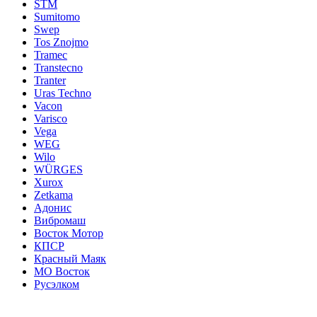
STM
Sumitomo
Swep
Tos Znojmo
Tramec
Transtecno
Tranter
Uras Techno
Vacon
Varisco
Vega
WEG
Wilo
WÜRGES
Xurox
Zetkama
Адонис
Вибромаш
Восток Мотор
КПСР
Красный Маяк
МО Восток
Русэлком