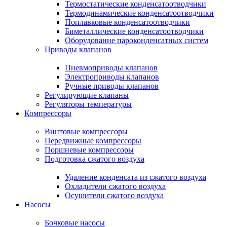
Термостатические конденсатоотводчики
Термодинамические конденсатоотводчики
Поплавковые конденсатоотводчики
Биметаллические конденсатоотводчики
Оборудование пароконденсатных систем
Приводы клапанов
Пневмоприводы клапанов
Электроприводы клапанов
Ручные приводы клапанов
Регулирующие клапаны
Регуляторы температуры
Компрессоры
Винтовые компрессоры
Передвижные компрессоры
Поршневые компрессоры
Подготовка сжатого воздуха
Удаление конденсата из сжатого воздуха
Охладители сжатого воздуха
Осушители сжатого воздуха
Насосы
Бочковые насосы