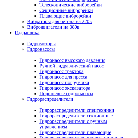
Телескопические виброрейки
Секционные виброрейки
Плавающие виброрейки
Вибраторы для бетона на 220в
Вибродвигатели на 380в
Гидравлика
Гидромоторы
Гидронасосы
Гидронасос высокого давления
Ручной гидравлический насос
Гидронасос трактора
Гидронасос для пресса
Гидронасос погрузчика
Гидронасос экскаватора
Поршневые гидронасосы
Гидрораспределители
Гидрораспределители спецтехники
Гидрораспределители секционные
Гидрораспределители с ручным
управлением
Гидрораспределители плавающие
Гидрораспределители односекционные