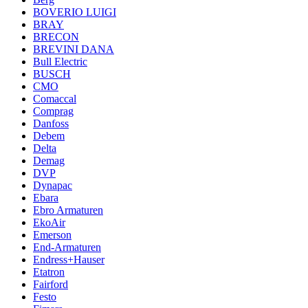
BOVERIO LUIGI
BRAY
BRECON
BREVINI DANA
Bull Electric
BUSCH
CMO
Comaccal
Comprag
Danfoss
Debem
Delta
Demag
DVP
Dynapac
Ebara
Ebro Armaturen
EkoAir
Emerson
End-Armaturen
Endress+Hauser
Etatron
Fairford
Festo