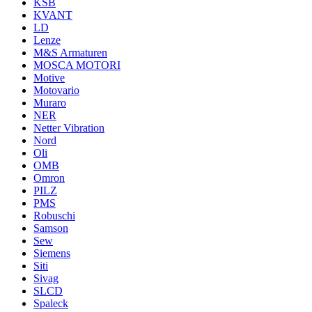
KSB
KVANT
LD
Lenze
M&S Armaturen
MOSCA MOTORI
Motive
Motovario
Muraro
NER
Netter Vibration
Nord
Oli
OMB
Omron
PILZ
PMS
Robuschi
Samson
Sew
Siemens
Siti
Sivag
SLCD
Spaleck