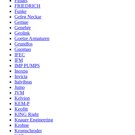
Fimars
FRIEDRICH
Funke
Gefeg Neckar
Gemue
Genebre
Geolink
Goetze Armaturen
Grundfos
Guomao
IFEC
IFM
IMP PUMPS
Inoxpa
Invicta
Italvibras
Jumo
JVM
Kelvion
KEM-P
Keofitt
KING Right
Knauer Engineering
Krohne
Kromschroder