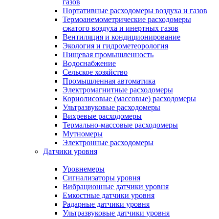
газов
Портативные расходомеры воздуха и газов
Термоанемометрические расходомеры
сжатого воздуха и инертных газов
Вентиляция и кондиционирование
Экология и гидрометеорология
Пищевая промышленность
Водоснабжение
Сельское хозяйство
Промышленная автоматика
Электромагнитные расходомеры
Кориолисовые (массовые) расходомеры
Ультразвуковые расходомеры
Вихревые расходомеры
Термально-массовые расходомеры
Мутномеры
Электронные расходомеры
Датчики уровня
Уровнемеры
Сигнализаторы уровня
Вибрационные датчики уровня
Емкостные датчики уровня
Радарные датчики уровня
Ультразвуковые датчики уровня