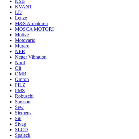
KSB
KVANT
LD
Lenze
M&S Armaturen
MOSCA MOTORI
Motive
Motovario
Muraro
NER
Netter Vibration
Nord
Oli
OMB
Omron
PILZ
PMS
Robuschi
Samson
Sew
Siemens
Siti
Sivag
SLCD
Spaleck