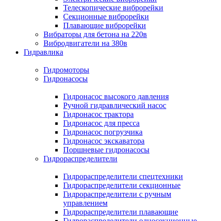
Телескопические виброрейки
Секционные виброрейки
Плавающие виброрейки
Вибраторы для бетона на 220в
Вибродвигатели на 380в
Гидравлика
Гидромоторы
Гидронасосы
Гидронасос высокого давления
Ручной гидравлический насос
Гидронасос трактора
Гидронасос для пресса
Гидронасос погрузчика
Гидронасос экскаватора
Поршневые гидронасосы
Гидрораспределители
Гидрораспределители спецтехники
Гидрораспределители секционные
Гидрораспределители с ручным
управлением
Гидрораспределители плавающие
Гидрораспределители односекционные