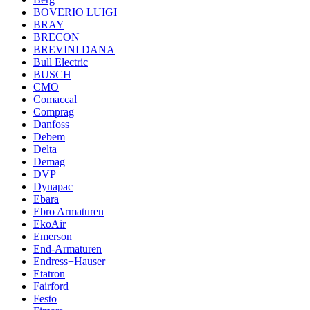
BOVERIO LUIGI
BRAY
BRECON
BREVINI DANA
Bull Electric
BUSCH
CMO
Comaccal
Comprag
Danfoss
Debem
Delta
Demag
DVP
Dynapac
Ebara
Ebro Armaturen
EkoAir
Emerson
End-Armaturen
Endress+Hauser
Etatron
Fairford
Festo