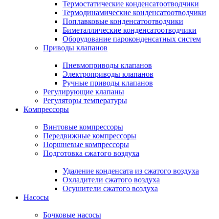
Термостатические конденсатоотводчики
Термодинамические конденсатоотводчики
Поплавковые конденсатоотводчики
Биметаллические конденсатоотводчики
Оборудование пароконденсатных систем
Приводы клапанов
Пневмоприводы клапанов
Электроприводы клапанов
Ручные приводы клапанов
Регулирующие клапаны
Регуляторы температуры
Компрессоры
Винтовые компрессоры
Передвижные компрессоры
Поршневые компрессоры
Подготовка сжатого воздуха
Удаление конденсата из сжатого воздуха
Охладители сжатого воздуха
Осушители сжатого воздуха
Насосы
Бочковые насосы