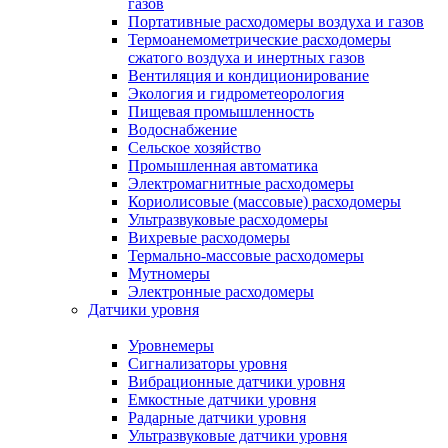
газов
Портативные расходомеры воздуха и газов
Термоанемометрические расходомеры
сжатого воздуха и инертных газов
Вентиляция и кондиционирование
Экология и гидрометеорология
Пищевая промышленность
Водоснабжение
Сельское хозяйство
Промышленная автоматика
Электромагнитные расходомеры
Кориолисовые (массовые) расходомеры
Ультразвуковые расходомеры
Вихревые расходомеры
Термально-массовые расходомеры
Мутномеры
Электронные расходомеры
Датчики уровня
Уровнемеры
Сигнализаторы уровня
Вибрационные датчики уровня
Емкостные датчики уровня
Радарные датчики уровня
Ультразвуковые датчики уровня