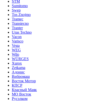
STM
Sumitomo
Swep
Tos Znojmo
Tramec
Transtecno
Tranter
Uras Techno
Vacon
Varisco
Vega
WEG
Wilo
WÜRGES
Xurox
Zetkama
Адонис
Вибромаш
Восток Мотор
КПСР
Красный Маяк
МО Восток
Русэлком