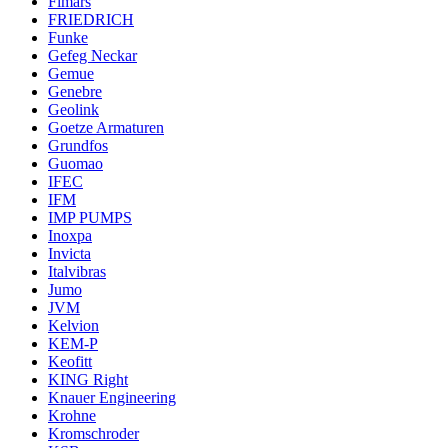
Fimars
FRIEDRICH
Funke
Gefeg Neckar
Gemue
Genebre
Geolink
Goetze Armaturen
Grundfos
Guomao
IFEC
IFM
IMP PUMPS
Inoxpa
Invicta
Italvibras
Jumo
JVM
Kelvion
KEM-P
Keofitt
KING Right
Knauer Engineering
Krohne
Kromschroder