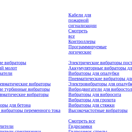
Кабели для
пожарной
сигнализации
Смотреть
все
Контроллеры
Программируемые
логические
ие вибраторы
Электрические вибраторы пост
ий молот
Аккумуляторные вибраторы дл
ватели
Вибраторы для опалубки
Пневматические вибраторы дл
евматические вибраторы
Электровибраторы для опалуб
ие турбинные вибраторы
Вибродвигатели для вибростол
вматические вибраторы
Вибраторы для вибросита
Вибраторы для грохота
оры для бетона
Вибраторы для стяжки
 вибраторы переменного тока
Высокочастотные вибраторы
Смотреть все
лители
Гидрозамки
лители спецтехники
Гидрозамок стрелы