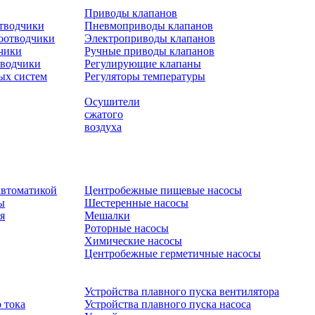
Приводы клапанов
отводчики
Пневмоприводы клапанов
оотводчики
Электроприводы клапанов
чики
Ручные приводы клапанов
тводчики
Регулирующие клапаны
ых систем
Регуляторы температуры
Осушители
сжатого
воздуха
автоматикой
Центробежные пищевые насосы
ы
Шестеренные насосы
я
Мешалки
Роторные насосы
Химические насосы
Центробежные герметичные насосы
Устройства плавного пуска вентилятора
 тока
Устройства плавного пуска насоса