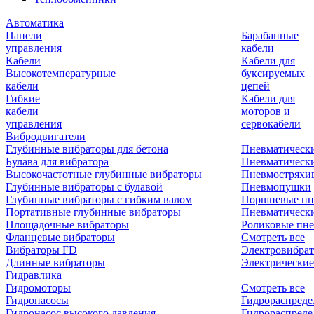
Автоматика
Панели
Барабанные
управления
кабели
Кабели
Кабели для
Высокотемпературные
буксируемых
кабели
цепей
Гибкие
Кабели для
кабели
моторов и
управления
сервокабели
Вибродвигатели
Глубинные вибраторы для бетона
Пневматическ
Булава для вибратора
Пневматическ
Высокочастотные глубинные вибраторы
Пневмостряхи
Глубинные вибраторы с булавой
Пневмопушки
Глубинные вибраторы с гибким валом
Поршневые пн
Портативные глубинные вибраторы
Пневматическ
Площадочные вибраторы
Роликовые пне
Фланцевые вибраторы
Смотреть все
Вибраторы FD
Электровибрат
Длинные вибраторы
Электрические
Гидравлика
Гидромоторы
Смотреть все
Гидронасосы
Гидрораспреде
Гидронасос высокого давления
Гидрораспреде