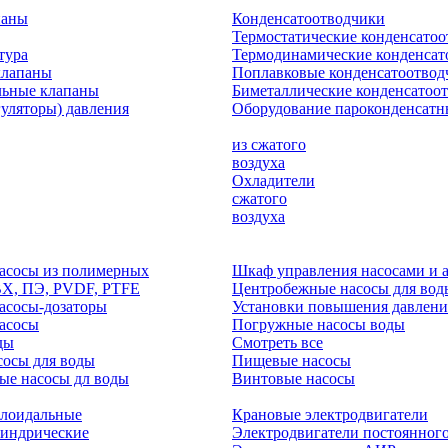
паны
Конденсатоотводчики
Термостатические конденсато
тура
Термодинамические конденсат
клапаны
Поплавковые конденсатоотвод
льные клапаны
Биметаллические конденсатоо
гуляторы) давления
Оборудование пароконденсатн
из сжатого
воздуха
Охладители
сжатого
воздуха
асосы из полимерных
Шкаф управления насосами и 
ВХ, ПЭ, PVDF, PTFE
Центробежные насосы для вод
асосы-дозаторы
Установки повышения давлени
асосы
Погружные насосы воды
ды
Смотреть все
осы для воды
Пищевые насосы
ые насосы дл воды
Винтовые насосы
клоидальные
Крановые электродвигатели
линдрические
Электродвигатели постоянного