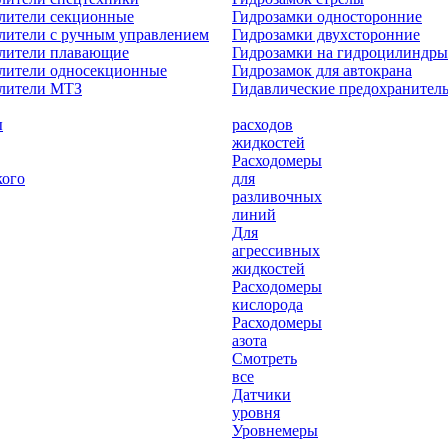
лители секционные
Гидрозамки односторонние
лители с ручным управлением
Гидрозамки двухсторонние
елители плавающие
Гидрозамки на гидроцилиндры
лители односекционные
Гидрозамок для автокрана
елители МТЗ
Гидавлические предохранител
ы
расходов
жидкостей
Расходомеры
кого
для
разливочных
линий
Для
агрессивных
жидкостей
Расходомеры
кислорода
Расходомеры
азота
Смотреть
все
Датчики
уровня
Уровнемеры