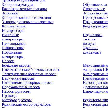
Трубопроводная арматура
Запорная арматура
Обратные кла
Балансировочные клапаны
Смотреть все
Задвижки
Защитная арма
Запорные клапаны и вентили
Перепускные 
Затворы дисковые поворотные
Предохраните
Компенсаторы
Редукторы (ре
Компрессоры
Винтовые
Подготовка
компрессоры
сжатого
Передвижные
воздуха
компрессоры
Удаление
Поршневые
конденсата
компрессоры
Насосы
Бочковые насосы
Мембранные н
Пневматические бочковые насосы
материалов П
Электрические бочковые насосы
Мембранные н
Вакуумные насосы
Плунжерные н
Пластинчато-роторные насосы
Насосы для во
Водокольцевые насосы
Дренажные нас
Насосы дозаторы
Циркуляционн
Приводы
Мотор-редукторы
Редукторы ци
Конические мотор-редукторы
Редукторы ци