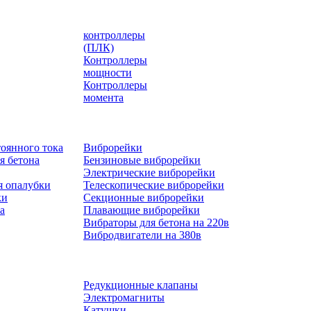
контроллеры
(ПЛК)
Контроллеры
мощности
Контроллеры
момента
оянного тока
Виброрейки
я бетона
Бензиновые виброрейки
Электрические виброрейки
я опалубки
Телескопические виброрейки
ки
Секционные виброрейки
а
Плавающие виброрейки
Вибраторы для бетона на 220в
Вибродвигатели на 380в
Редукционные клапаны
Электромагниты
Катушки