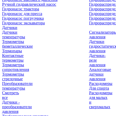
Ручной гидравлический насос
Гидрораспреде
Гидронасос трактора
Гидрораспреде
Гидронасос для пресса
Гидрораспред
Гидронасос погрузчика
Гидрораспреде
Гидронасос экскаватора
Гидрораспред
Датчики
Датчики
Сигнализатор
температуры
давления
Термометры
Датчики
биметаллические
гидростатичес
Термопары
давления
Контактные
Датчики-
термометры
реле
Термометры
давления
сопротивления
Аналоговые
Термометры
датчики
стрелочные
давления
Преобразователи
Расходомеры
температуры
Для спирта
Смотреть
Расходомеры
все
для малых
Датчики -
и
преобразователи
сверхмалых
давления