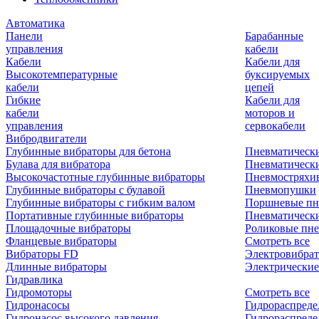
Автоматика
Панели
Барабанные
управления
кабели
Кабели
Кабели для
Высокотемпературные
буксируемых
кабели
цепей
Гибкие
Кабели для
кабели
моторов и
управления
сервокабели
Вибродвигатели
Глубинные вибраторы для бетона
Пневматическ
Булава для вибратора
Пневматическ
Высокочастотные глубинные вибраторы
Пневмостряхи
Глубинные вибраторы с булавой
Пневмопушки
Глубинные вибраторы с гибким валом
Поршневые пн
Портативные глубинные вибраторы
Пневматическ
Площадочные вибраторы
Роликовые пне
Фланцевые вибраторы
Смотреть все
Вибраторы FD
Электровибрат
Длинные вибраторы
Электрические
Гидравлика
Гидромоторы
Смотреть все
Гидронасосы
Гидрораспреде
Гидронасос высокого давления
Гидрораспреде