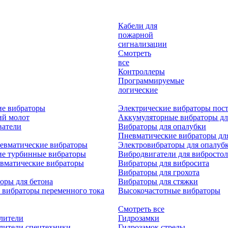
Кабели для
пожарной
сигнализации
Смотреть
все
Контроллеры
Программируемые
логические
ие вибраторы
Электрические вибраторы пост
ий молот
Аккумуляторные вибраторы дл
ватели
Вибраторы для опалубки
Пневматические вибраторы дл
евматические вибраторы
Электровибраторы для опалуб
ие турбинные вибраторы
Вибродвигатели для вибростол
вматические вибраторы
Вибраторы для вибросита
Вибраторы для грохота
оры для бетона
Вибраторы для стяжки
 вибраторы переменного тока
Высокочастотные вибраторы
Смотреть все
лители
Гидрозамки
лители спецтехники
Гидрозамок стрелы