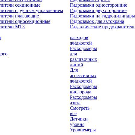
лители секционные
Гидрозамки односторонние
лители с ручным управлением
Гидрозамки двухсторонние
елители плавающие
Гидрозамки на гидроцилиндры
лители односекционные
Гидрозамок для автокрана
елители МТЗ
Гидавлические предохранител
ы
расходов
жидкостей
Расходомеры
кого
для
разливочных
линий
Для
агрессивных
жидкостей
Расходомеры
кислорода
Расходомеры
азота
Смотреть
все
Датчики
уровня
Уровнемеры