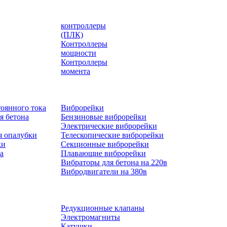
контроллеры
(ПЛК)
Контроллеры
мощности
Контроллеры
момента
оянного тока
Виброрейки
я бетона
Бензиновые виброрейки
Электрические виброрейки
я опалубки
Телескопические виброрейки
ки
Секционные виброрейки
а
Плавающие виброрейки
Вибраторы для бетона на 220в
Вибродвигатели на 380в
Редукционные клапаны
Электромагниты
Катушки