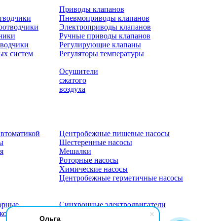
Приводы клапанов
отводчики
Пневмоприводы клапанов
оотводчики
Электроприводы клапанов
чики
Ручные приводы клапанов
тводчики
Регулирующие клапаны
ых систем
Регуляторы температуры
Осушители
сжатого
воздуха
автоматикой
Центробежные пищевые насосы
ы
Шестеренные насосы
я
Мешалки
Роторные насосы
Химические насосы
Центробежные герметичные насосы
орные
Синхронные электродвигатели
оковольтные
Сервоприводы
Ольга