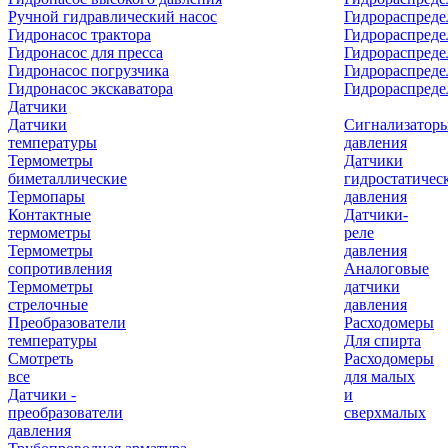
Ручной гидравлический насос
Гидрораспреде
Гидронасос трактора
Гидрораспреде
Гидронасос для пресса
Гидрораспред
Гидронасос погрузчика
Гидрораспреде
Гидронасос экскаватора
Гидрораспред
Датчики
Датчики
Сигнализатор
температуры
давления
Термометры
Датчики
биметаллические
гидростатичес
Термопары
давления
Контактные
Датчики-
термометры
реле
Термометры
давления
сопротивления
Аналоговые
Термометры
датчики
стрелочные
давления
Преобразователи
Расходомеры
температуры
Для спирта
Смотреть
Расходомеры
все
для малых
Датчики -
и
преобразователи
сверхмалых
давления