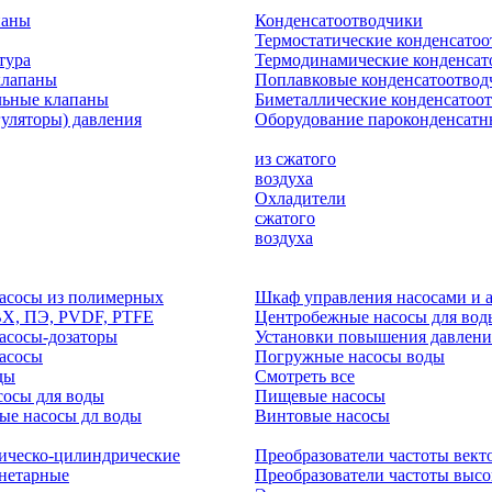
паны
Конденсатоотводчики
Термостатические конденсато
тура
Термодинамические конденсат
клапаны
Поплавковые конденсатоотвод
льные клапаны
Биметаллические конденсатоо
гуляторы) давления
Оборудование пароконденсатн
из сжатого
воздуха
Охладители
сжатого
воздуха
асосы из полимерных
Шкаф управления насосами и 
ВХ, ПЭ, PVDF, PTFE
Центробежные насосы для вод
асосы-дозаторы
Установки повышения давлени
асосы
Погружные насосы воды
ды
Смотреть все
осы для воды
Пищевые насосы
ые насосы дл воды
Винтовые насосы
ическо-цилиндрические
Преобразователи частоты вект
нетарные
Преобразователи частоты выс