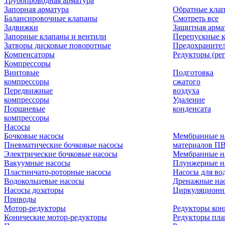
Трубопроводная арматура
Запорная арматура
Обратные кла
Балансировочные клапаны
Смотреть все
Задвижки
Защитная арма
Запорные клапаны и вентили
Перепускные 
Затворы дисковые поворотные
Предохраните
Компенсаторы
Редукторы (ре
Компрессоры
Винтовые
Подготовка
компрессоры
сжатого
Передвижные
воздуха
компрессоры
Удаление
Поршневые
конденсата
компрессоры
Насосы
Бочковые насосы
Мембранные н
Пневматические бочковые насосы
материалов П
Электрические бочковые насосы
Мембранные н
Вакуумные насосы
Плунжерные н
Пластинчато-роторные насосы
Насосы для во
Водокольцевые насосы
Дренажные нас
Насосы дозаторы
Циркуляционн
Приводы
Мотор-редукторы
Редукторы кон
Конические мотор-редукторы
Редукторы пла