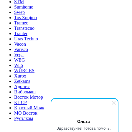
STM
Sumitomo
Swep
Tos Znojmo
Tramec
Transtecno
Tranter
Uras Techno
Vacon
Varisco
Vega
WEG
Wilo
WÜRGES
Xurox
Zetkama
Адонис
Вибромаш
Восток Мотор
КПСР
Красный Маяк
МО Восток
Русэлком
Ольга
Здравствуйте! Готова помочь.