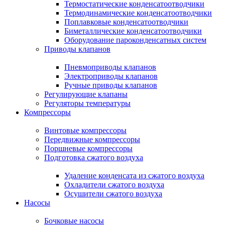
Термостатические конденсатоотводчики
Термодинамические конденсатоотводчики
Поплавковые конденсатоотводчики
Биметаллические конденсатоотводчики
Оборудование пароконденсатных систем
Приводы клапанов
Пневмоприводы клапанов
Электроприводы клапанов
Ручные приводы клапанов
Регулирующие клапаны
Регуляторы температуры
Компрессоры
Винтовые компрессоры
Передвижные компрессоры
Поршневые компрессоры
Подготовка сжатого воздуха
Удаление конденсата из сжатого воздуха
Охладители сжатого воздуха
Осушители сжатого воздуха
Насосы
Бочковые насосы