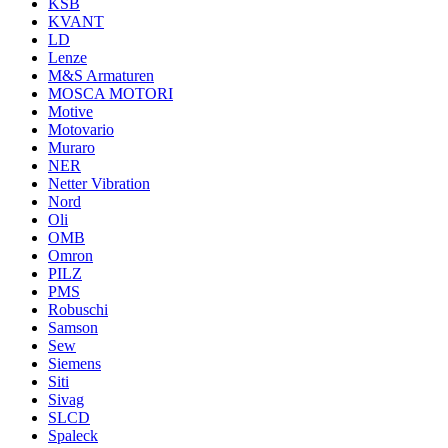
KSB
KVANT
LD
Lenze
M&S Armaturen
MOSCA MOTORI
Motive
Motovario
Muraro
NER
Netter Vibration
Nord
Oli
OMB
Omron
PILZ
PMS
Robuschi
Samson
Sew
Siemens
Siti
Sivag
SLCD
Spaleck