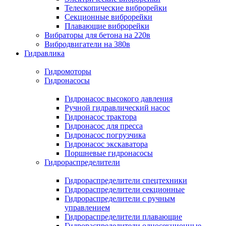
Телескопические виброрейки
Секционные виброрейки
Плавающие виброрейки
Вибраторы для бетона на 220в
Вибродвигатели на 380в
Гидравлика
Гидромоторы
Гидронасосы
Гидронасос высокого давления
Ручной гидравлический насос
Гидронасос трактора
Гидронасос для пресса
Гидронасос погрузчика
Гидронасос экскаватора
Поршневые гидронасосы
Гидрораспределители
Гидрораспределители спецтехники
Гидрораспределители секционные
Гидрораспределители с ручным
управлением
Гидрораспределители плавающие
Гидрораспределители односекционные