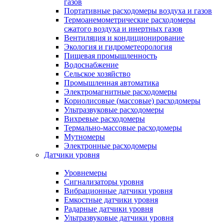
газов
Портативные расходомеры воздуха и газов
Термоанемометрические расходомеры
сжатого воздуха и инертных газов
Вентиляция и кондиционирование
Экология и гидрометеорология
Пищевая промышленность
Водоснабжение
Сельское хозяйство
Промышленная автоматика
Электромагнитные расходомеры
Кориолисовые (массовые) расходомеры
Ультразвуковые расходомеры
Вихревые расходомеры
Термально-массовые расходомеры
Мутномеры
Электронные расходомеры
Датчики уровня
Уровнемеры
Сигнализаторы уровня
Вибрационные датчики уровня
Емкостные датчики уровня
Радарные датчики уровня
Ультразвуковые датчики уровня