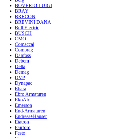
BOVERIO LUIGI
BRAY
BRECON
BREVINI DANA
Bull Electric
BUSCH
CMO
Comaccal
Comprag
Danfoss
Debem
Delta
Demag
DVP
Dynapac
Ebara
Ebro Armaturen
EkoAir
Emerson
End-Armaturen
Endress+Hauser
Etatron
Fairford
Festo