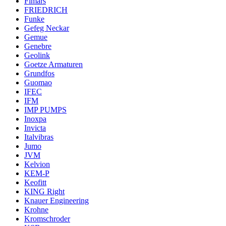
Fimars
FRIEDRICH
Funke
Gefeg Neckar
Gemue
Genebre
Geolink
Goetze Armaturen
Grundfos
Guomao
IFEC
IFM
IMP PUMPS
Inoxpa
Invicta
Italvibras
Jumo
JVM
Kelvion
KEM-P
Keofitt
KING Right
Knauer Engineering
Krohne
Kromschroder