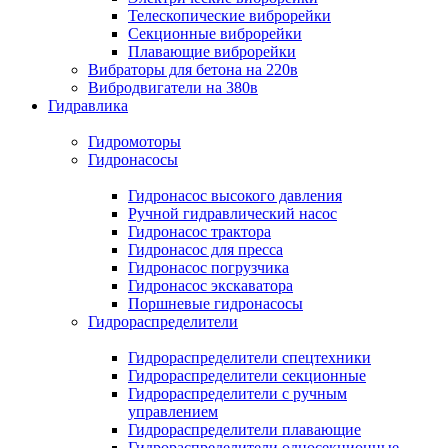
Телескопические виброрейки
Секционные виброрейки
Плавающие виброрейки
Вибраторы для бетона на 220в
Вибродвигатели на 380в
Гидравлика
Гидромоторы
Гидронасосы
Гидронасос высокого давления
Ручной гидравлический насос
Гидронасос трактора
Гидронасос для пресса
Гидронасос погрузчика
Гидронасос экскаватора
Поршневые гидронасосы
Гидрораспределители
Гидрораспределители спецтехники
Гидрораспределители секционные
Гидрораспределители с ручным
управлением
Гидрораспределители плавающие
Гидрораспределители односекционные