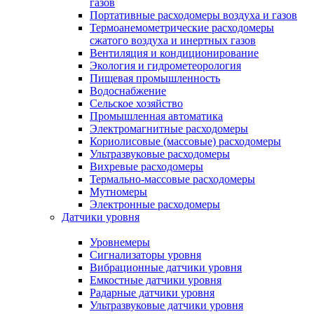
газов
Портативные расходомеры воздуха и газов
Термоанемометрические расходомеры
сжатого воздуха и инертных газов
Вентиляция и кондиционирование
Экология и гидрометеорология
Пищевая промышленность
Водоснабжение
Сельское хозяйство
Промышленная автоматика
Электромагнитные расходомеры
Кориолисовые (массовые) расходомеры
Ультразвуковые расходомеры
Вихревые расходомеры
Термально-массовые расходомеры
Мутномеры
Электронные расходомеры
Датчики уровня
Уровнемеры
Сигнализаторы уровня
Вибрационные датчики уровня
Емкостные датчики уровня
Радарные датчики уровня
Ультразвуковые датчики уровня