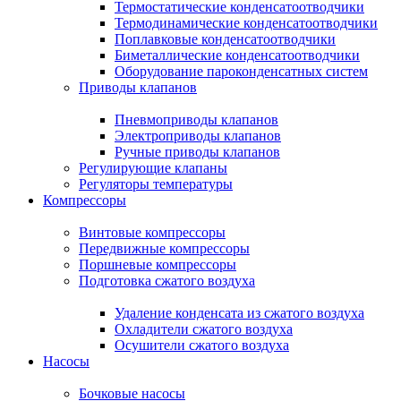
Термостатические конденсатоотводчики
Термодинамические конденсатоотводчики
Поплавковые конденсатоотводчики
Биметаллические конденсатоотводчики
Оборудование пароконденсатных систем
Приводы клапанов
Пневмоприводы клапанов
Электроприводы клапанов
Ручные приводы клапанов
Регулирующие клапаны
Регуляторы температуры
Компрессоры
Винтовые компрессоры
Передвижные компрессоры
Поршневые компрессоры
Подготовка сжатого воздуха
Удаление конденсата из сжатого воздуха
Охладители сжатого воздуха
Осушители сжатого воздуха
Насосы
Бочковые насосы