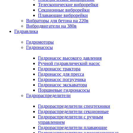
Телескопические виброрейки
Секционные виброрейки
Плавающие виброрейки
Вибраторы для бетона на 220в
Вибродвигатели на 380в
Гидравлика
Гидромоторы
Гидронасосы
Гидронасос высокого давления
Ручной гидравлический насос
Гидронасос трактора
Гидронасос для пресса
Гидронасос погрузчика
Гидронасос экскаватора
Поршневые гидронасосы
Гидрораспределители
Гидрораспределители спецтехники
Гидрораспределители секционные
Гидрораспределители с ручным
управлением
Гидрораспределители плавающие
Гидрораспределители односекционные