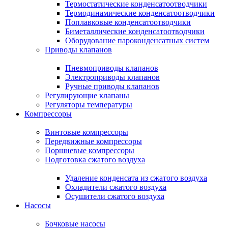
Термостатические конденсатоотводчики
Термодинамические конденсатоотводчики
Поплавковые конденсатоотводчики
Биметаллические конденсатоотводчики
Оборудование пароконденсатных систем
Приводы клапанов
Пневмоприводы клапанов
Электроприводы клапанов
Ручные приводы клапанов
Регулирующие клапаны
Регуляторы температуры
Компрессоры
Винтовые компрессоры
Передвижные компрессоры
Поршневые компрессоры
Подготовка сжатого воздуха
Удаление конденсата из сжатого воздуха
Охладители сжатого воздуха
Осушители сжатого воздуха
Насосы
Бочковые насосы