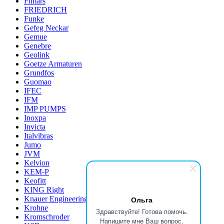
Fimars
FRIEDRICH
Funke
Gefeg Neckar
Gemue
Genebre
Geolink
Goetze Armaturen
Grundfos
Guomao
IFEC
IFM
IMP PUMPS
Inoxpa
Invicta
Italvibras
Jumo
JVM
Kelvion
KEM-P
Keofitt
KING Right
Knauer Engineering
Ольга
Krohne
Здравствуйте! Готова помочь.
Kromschroder
Напишите мне Ваш вопрос.