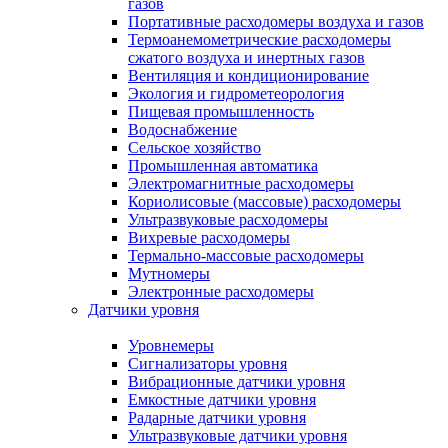
газов
Портативные расходомеры воздуха и газов
Термоанемометрические расходомеры
сжатого воздуха и инертных газов
Вентиляция и кондиционирование
Экология и гидрометеорология
Пищевая промышленность
Водоснабжение
Сельское хозяйство
Промышленная автоматика
Электромагнитные расходомеры
Кориолисовые (массовые) расходомеры
Ультразвуковые расходомеры
Вихревые расходомеры
Термально-массовые расходомеры
Мутномеры
Электронные расходомеры
Датчики уровня
Уровнемеры
Сигнализаторы уровня
Вибрационные датчики уровня
Емкостные датчики уровня
Радарные датчики уровня
Ультразвуковые датчики уровня