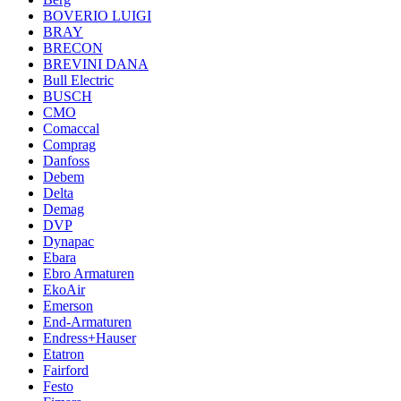
BOVERIO LUIGI
BRAY
BRECON
BREVINI DANA
Bull Electric
BUSCH
CMO
Comaccal
Comprag
Danfoss
Debem
Delta
Demag
DVP
Dynapac
Ebara
Ebro Armaturen
EkoAir
Emerson
End-Armaturen
Endress+Hauser
Etatron
Fairford
Festo