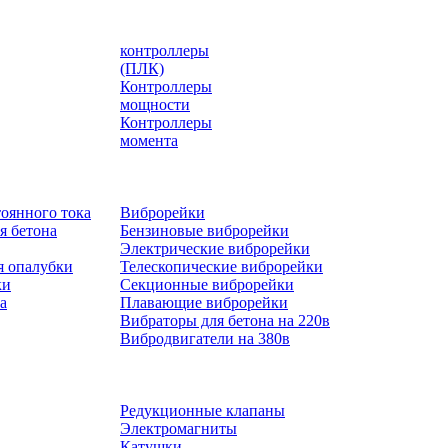
контроллеры
(ПЛК)
Контроллеры
мощности
Контроллеры
момента
оянного тока
Виброрейки
я бетона
Бензиновые виброрейки
Электрические виброрейки
я опалубки
Телескопические виброрейки
ки
Секционные виброрейки
а
Плавающие виброрейки
Вибраторы для бетона на 220в
Вибродвигатели на 380в
Редукционные клапаны
Электромагниты
Катушки