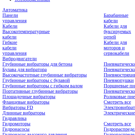
Автоматика
Панели
Барабанные
управления
кабели
Кабели
Кабели для
Высокотемпературные
буксируемых
кабели
цепей
Гибкие
Кабели для
кабели
моторов и
управления
сервокабели
Вибродвигатели
Глубинные вибраторы для бетона
Пневматическ
Булава для вибратора
Пневматическ
Высокочастотные глубинные вибраторы
Пневмостряхи
Глубинные вибраторы с булавой
Пневмопушки
Глубинные вибраторы с гибким валом
Поршневые пн
Портативные глубинные вибраторы
Пневматическ
Площадочные вибраторы
Роликовые пне
Фланцевые вибраторы
Смотреть все
Вибраторы FD
Электровибрат
Длинные вибраторы
Электрические
Гидравлика
Гидромоторы
Смотреть все
Гидронасосы
Гидрораспреде
Гидронасос высокого давления
Гидрораспреде