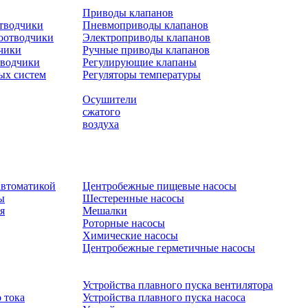
Приводы клапанов
отводчики
Пневмоприводы клапанов
оотводчики
Электроприводы клапанов
чики
Ручные приводы клапанов
тводчики
Регулирующие клапаны
ых систем
Регуляторы температуры
Осушители
сжатого
воздуха
автоматикой
Центробежные пищевые насосы
ы
Шестеренные насосы
я
Мешалки
Роторные насосы
Химические насосы
Центробежные герметичные насосы
Устройства плавного пуска вентилятора
 тока
Устройства плавного пуска насоса