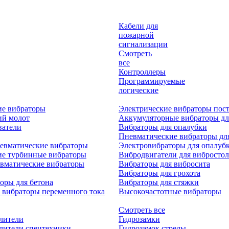
Кабели для
пожарной
сигнализации
Смотреть
все
Контроллеры
Программируемые
логические
ие вибраторы
Электрические вибраторы пост
ий молот
Аккумуляторные вибраторы дл
ватели
Вибраторы для опалубки
Пневматические вибраторы дл
евматические вибраторы
Электровибраторы для опалуб
ие турбинные вибраторы
Вибродвигатели для вибростол
вматические вибраторы
Вибраторы для вибросита
Вибраторы для грохота
оры для бетона
Вибраторы для стяжки
 вибраторы переменного тока
Высокочастотные вибраторы
Смотреть все
лители
Гидрозамки
лители спецтехники
Гидрозамок стрелы