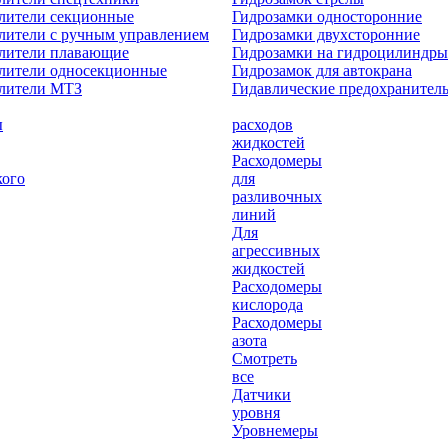
лители секционные
Гидрозамки односторонние
лители с ручным управлением
Гидрозамки двухсторонние
елители плавающие
Гидрозамки на гидроцилиндры
лители односекционные
Гидрозамок для автокрана
елители МТЗ
Гидавлические предохранител
ы
расходов
жидкостей
Расходомеры
кого
для
разливочных
линий
Для
агрессивных
жидкостей
Расходомеры
кислорода
Расходомеры
азота
Смотреть
все
Датчики
уровня
Уровнемеры