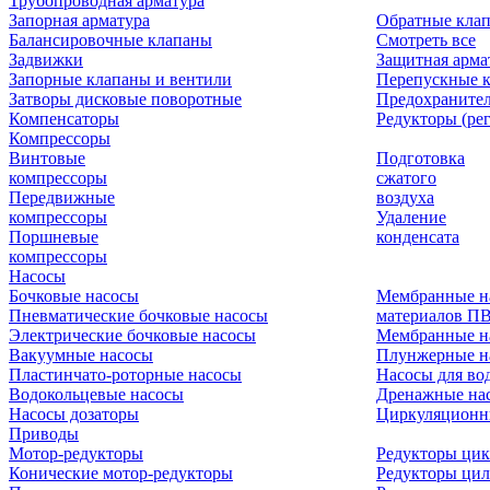
Трубопроводная арматура
Запорная арматура
Обратные кла
Балансировочные клапаны
Смотреть все
Задвижки
Защитная арма
Запорные клапаны и вентили
Перепускные 
Затворы дисковые поворотные
Предохраните
Компенсаторы
Редукторы (ре
Компрессоры
Винтовые
Подготовка
компрессоры
сжатого
Передвижные
воздуха
компрессоры
Удаление
Поршневые
конденсата
компрессоры
Насосы
Бочковые насосы
Мембранные н
Пневматические бочковые насосы
материалов П
Электрические бочковые насосы
Мембранные н
Вакуумные насосы
Плунжерные н
Пластинчато-роторные насосы
Насосы для во
Водокольцевые насосы
Дренажные нас
Насосы дозаторы
Циркуляционн
Приводы
Мотор-редукторы
Редукторы ци
Конические мотор-редукторы
Редукторы ци