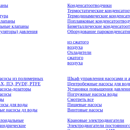
паны
Конденсатоотводчики
Термостатические конденсато
тура
Термодинамические конденсат
клапаны
Поплавковые конденсатоотвод
льные клапаны
Биметаллические конденсатоо
гуляторы) давления
Оборудование пароконденсатн
из сжатого
воздуха
Охладители
сжатого
воздуха
асосы из полимерных
Шкаф управления насосами и 
ВХ, ПЭ, PVDF, PTFE
Центробежные насосы для вод
асосы-дозаторы
Установки повышения давлени
асосы
Погружные насосы воды
ды
Смотреть все
осы для воды
Пищевые насосы
ые насосы дл воды
Винтовые насосы
клоидальные
Крановые электродвигатели
линдрические
Электродвигатели постоянного