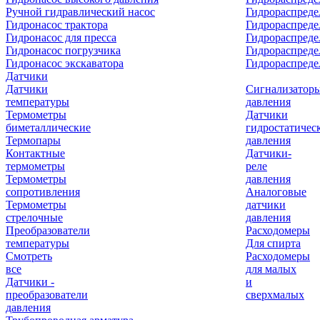
Ручной гидравлический насос
Гидрораспреде
Гидронасос трактора
Гидрораспреде
Гидронасос для пресса
Гидрораспред
Гидронасос погрузчика
Гидрораспреде
Гидронасос экскаватора
Гидрораспред
Датчики
Датчики
Сигнализатор
температуры
давления
Термометры
Датчики
биметаллические
гидростатичес
Термопары
давления
Контактные
Датчики-
термометры
реле
Термометры
давления
сопротивления
Аналоговые
Термометры
датчики
стрелочные
давления
Преобразователи
Расходомеры
температуры
Для спирта
Смотреть
Расходомеры
все
для малых
Датчики -
и
преобразователи
сверхмалых
давления