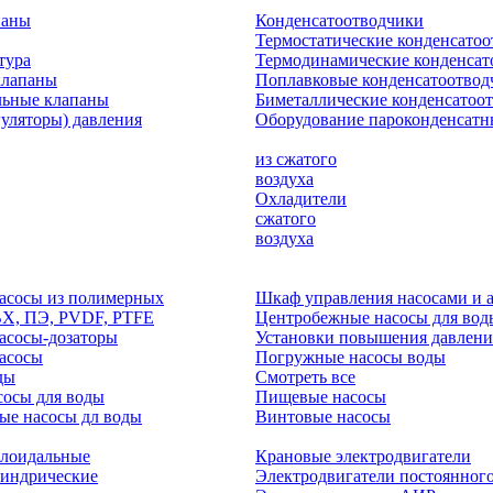
паны
Конденсатоотводчики
Термостатические конденсато
тура
Термодинамические конденсат
клапаны
Поплавковые конденсатоотвод
льные клапаны
Биметаллические конденсатоо
гуляторы) давления
Оборудование пароконденсатн
из сжатого
воздуха
Охладители
сжатого
воздуха
асосы из полимерных
Шкаф управления насосами и 
ВХ, ПЭ, PVDF, PTFE
Центробежные насосы для вод
асосы-дозаторы
Установки повышения давлени
асосы
Погружные насосы воды
ды
Смотреть все
осы для воды
Пищевые насосы
ые насосы дл воды
Винтовые насосы
клоидальные
Крановые электродвигатели
линдрические
Электродвигатели постоянного