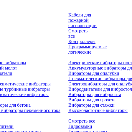
Кабели для
пожарной
сигнализации
Смотреть
все
Контроллеры
Программируемые
логические
ие вибраторы
Электрические вибраторы пост
ий молот
Аккумуляторные вибраторы дл
ватели
Вибраторы для опалубки
Пневматические вибраторы дл
евматические вибраторы
Электровибраторы для опалуб
ие турбинные вибраторы
Вибродвигатели для вибростол
вматические вибраторы
Вибраторы для вибросита
Вибраторы для грохота
оры для бетона
Вибраторы для стяжки
 вибраторы переменного тока
Высокочастотные вибраторы
Смотреть все
лители
Гидрозамки
лители спецтехники
Гидрозамок стрелы