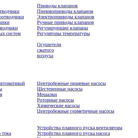
Приводы клапанов
отводчики
Пневмоприводы клапанов
оотводчики
Электроприводы клапанов
чики
Ручные приводы клапанов
тводчики
Регулирующие клапаны
ых систем
Регуляторы температуры
Осушители
сжатого
воздуха
автоматикой
Центробежные пищевые насосы
ы
Шестеренные насосы
я
Мешалки
Роторные насосы
Химические насосы
Центробежные герметичные насосы
Устройства плавного пуска вентилятора
 тока
Устройства плавного пуска насоса