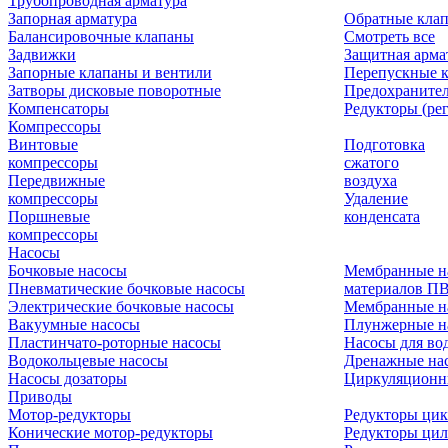
Трубопроводная арматура
Запорная арматура
Обратные кла
Балансировочные клапаны
Смотреть все
Задвижки
Защитная арма
Запорные клапаны и вентили
Перепускные 
Затворы дисковые поворотные
Предохраните
Компенсаторы
Редукторы (ре
Компрессоры
Винтовые
Подготовка
компрессоры
сжатого
Передвижные
воздуха
компрессоры
Удаление
Поршневые
конденсата
компрессоры
Насосы
Бочковые насосы
Мембранные н
Пневматические бочковые насосы
материалов П
Электрические бочковые насосы
Мембранные н
Вакуумные насосы
Плунжерные н
Пластинчато-роторные насосы
Насосы для во
Водокольцевые насосы
Дренажные нас
Насосы дозаторы
Циркуляционн
Приводы
Мотор-редукторы
Редукторы ци
Конические мотор-редукторы
Редукторы ци