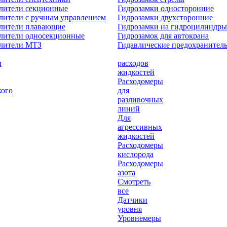
лители секционные
Гидрозамки односторонние
лители с ручным управлением
Гидрозамки двухсторонние
елители плавающие
Гидрозамки на гидроцилиндры
лители односекционные
Гидрозамок для автокрана
елители МТЗ
Гидавлические предохранител
ы
расходов
жидкостей
Расходомеры
кого
для
разливочных
линий
Для
агрессивных
жидкостей
Расходомеры
кислорода
Расходомеры
азота
Смотреть
все
Датчики
уровня
Уровнемеры