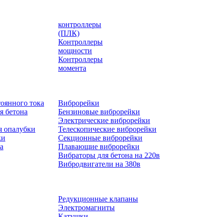
контроллеры
(ПЛК)
Контроллеры
мощности
Контроллеры
момента
оянного тока
Виброрейки
я бетона
Бензиновые виброрейки
Электрические виброрейки
я опалубки
Телескопические виброрейки
ки
Секционные виброрейки
а
Плавающие виброрейки
Вибраторы для бетона на 220в
Вибродвигатели на 380в
Редукционные клапаны
Электромагниты
Катушки