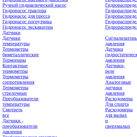
Ручной гидравлический насос
Гидрораспреде
Гидронасос трактора
Гидрораспреде
Гидронасос для пресса
Гидрораспред
Гидронасос погрузчика
Гидрораспреде
Гидронасос экскаватора
Гидрораспред
Датчики
Датчики
Сигнализатор
температуры
давления
Термометры
Датчики
биметаллические
гидростатичес
Термопары
давления
Контактные
Датчики-
термометры
реле
Термометры
давления
сопротивления
Аналоговые
Термометры
датчики
стрелочные
давления
Преобразователи
Расходомеры
температуры
Для спирта
Смотреть
Расходомеры
все
для малых
Датчики -
и
преобразователи
сверхмалых
давления