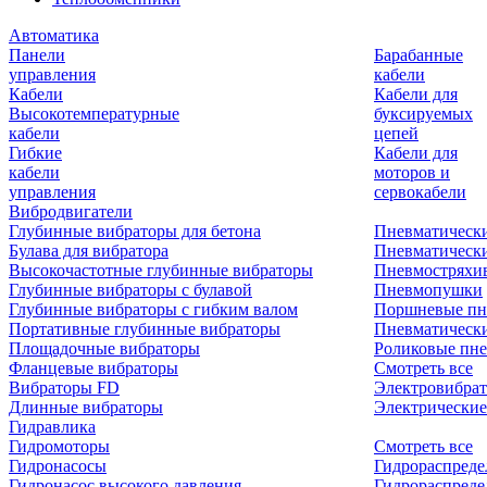
Автоматика
Панели
Барабанные
управления
кабели
Кабели
Кабели для
Высокотемпературные
буксируемых
кабели
цепей
Гибкие
Кабели для
кабели
моторов и
управления
сервокабели
Вибродвигатели
Глубинные вибраторы для бетона
Пневматическ
Булава для вибратора
Пневматическ
Высокочастотные глубинные вибраторы
Пневмостряхи
Глубинные вибраторы с булавой
Пневмопушки
Глубинные вибраторы с гибким валом
Поршневые пн
Портативные глубинные вибраторы
Пневматическ
Площадочные вибраторы
Роликовые пне
Фланцевые вибраторы
Смотреть все
Вибраторы FD
Электровибрат
Длинные вибраторы
Электрические
Гидравлика
Гидромоторы
Смотреть все
Гидронасосы
Гидрораспреде
Гидронасос высокого давления
Гидрораспреде