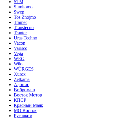
STM
Sumitomo
Swep
Tos Znojmo
Tramec
Transtecno
Tranter
Uras Techno
Vacon
Varisco
Vega
WEG
Wilo
WÜRGES
Xurox
Zetkama
Адонис
Вибромаш
Восток Мотор
КПСР
Красный Маяк
МО Восток
Русэлком