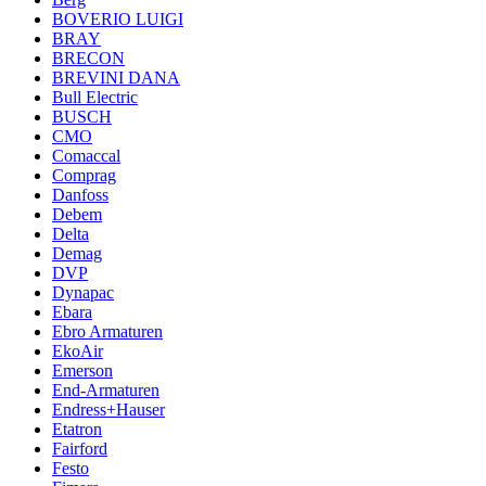
BOVERIO LUIGI
BRAY
BRECON
BREVINI DANA
Bull Electric
BUSCH
CMO
Comaccal
Comprag
Danfoss
Debem
Delta
Demag
DVP
Dynapac
Ebara
Ebro Armaturen
EkoAir
Emerson
End-Armaturen
Endress+Hauser
Etatron
Fairford
Festo