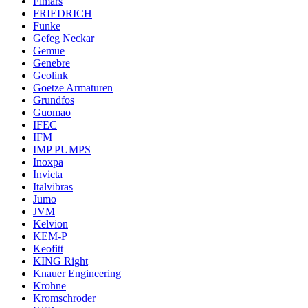
Fimars
FRIEDRICH
Funke
Gefeg Neckar
Gemue
Genebre
Geolink
Goetze Armaturen
Grundfos
Guomao
IFEC
IFM
IMP PUMPS
Inoxpa
Invicta
Italvibras
Jumo
JVM
Kelvion
KEM-P
Keofitt
KING Right
Knauer Engineering
Krohne
Kromschroder