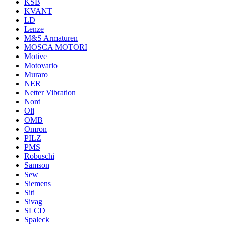
KSB
KVANT
LD
Lenze
M&S Armaturen
MOSCA MOTORI
Motive
Motovario
Muraro
NER
Netter Vibration
Nord
Oli
OMB
Omron
PILZ
PMS
Robuschi
Samson
Sew
Siemens
Siti
Sivag
SLCD
Spaleck