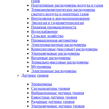
газов
Портативные расходомеры воздуха и газов
Термоанемометрические расходомеры
сжатого воздуха и инертных газов
Вентиляция и кондиционирование
Экология и гидрометеорология
Пищевая промышленность
Водоснабжение
Сельское хозяйство
Промышленная автоматика
Электромагнитные расходомеры
Кориолисовые (массовые) расходомеры
Ультразвуковые расходомеры
Вихревые расходомеры
Термально-массовые расходомеры
Мутномеры
Электронные расходомеры
Датчики уровня
Уровнемеры
Сигнализаторы уровня
Вибрационные датчики уровня
Емкостные датчики уровня
Радарные датчики уровня
Ультразвуковые датчики уровня