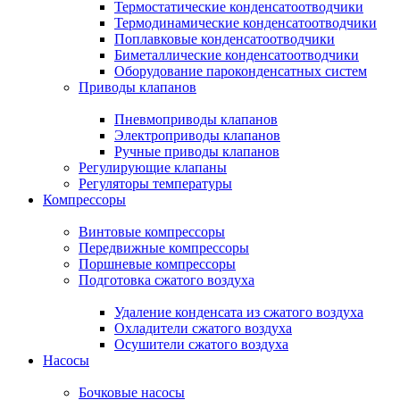
Термостатические конденсатоотводчики
Термодинамические конденсатоотводчики
Поплавковые конденсатоотводчики
Биметаллические конденсатоотводчики
Оборудование пароконденсатных систем
Приводы клапанов
Пневмоприводы клапанов
Электроприводы клапанов
Ручные приводы клапанов
Регулирующие клапаны
Регуляторы температуры
Компрессоры
Винтовые компрессоры
Передвижные компрессоры
Поршневые компрессоры
Подготовка сжатого воздуха
Удаление конденсата из сжатого воздуха
Охладители сжатого воздуха
Осушители сжатого воздуха
Насосы
Бочковые насосы