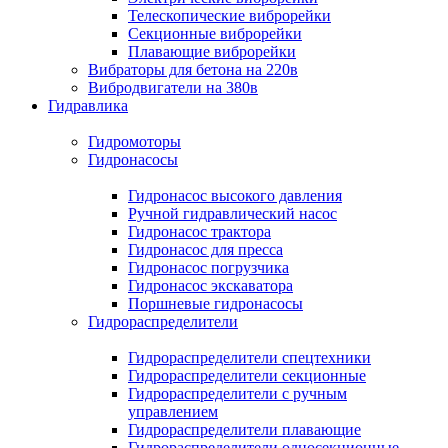
Телескопические виброрейки
Секционные виброрейки
Плавающие виброрейки
Вибраторы для бетона на 220в
Вибродвигатели на 380в
Гидравлика
Гидромоторы
Гидронасосы
Гидронасос высокого давления
Ручной гидравлический насос
Гидронасос трактора
Гидронасос для пресса
Гидронасос погрузчика
Гидронасос экскаватора
Поршневые гидронасосы
Гидрораспределители
Гидрораспределители спецтехники
Гидрораспределители секционные
Гидрораспределители с ручным
управлением
Гидрораспределители плавающие
Гидрораспределители односекционные